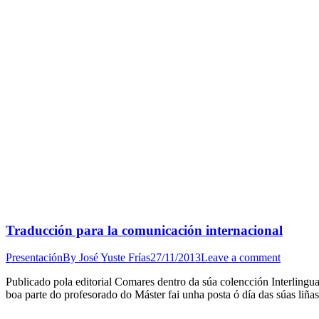
Traducción para la comunicación internacional
Presentación
By
José Yuste Frías
27/11/2013
Leave a comment
Publicado pola editorial Comares dentro da súa colencción Interling
boa parte do profesorado do Máster fai unha posta ó día das súas liñ