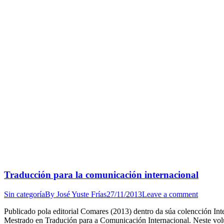
Traducción para la comunicación internacional
Sin categoría
By
José Yuste Frías
27/11/2013
Leave a comment
Publicado pola editorial Comares (2013) dentro da súa colencción Int
Mestrado en Tradución para a Comunicación Internacional. Neste volu