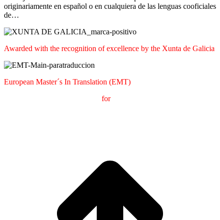
originariamente en español o en cualquiera de las lenguas cooficiales
de…
Awarded with the recognition of excellence by the Xunta de Galicia
European Master´s In Translation (EMT)
M
aster's Degree in
T
ranslation
for
International
C
ommunication
(
MTCI)
Faculty of Philology and Translation
UNIVERSITY OF
VIGO
t
T