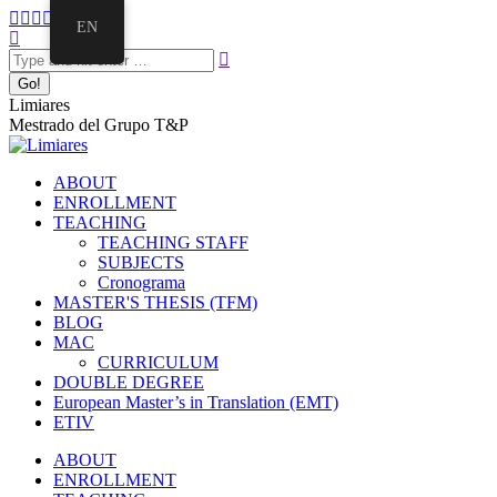
Skip
Facebook
Twitter
Mail
Instagram
Linkedin
EN
to
Search:
page
page
page
page
page
content
opens
opens
opens
opens
opens
in
in
in
in
in
new
new
new
new
new
Limiares
window
window
window
window
window
Mestrado del Grupo T&P
ABOUT
ENROLLMENT
TEACHING
TEACHING STAFF
SUBJECTS
Cronograma
MASTER'S THESIS (TFM)
BLOG
MAC
CURRICULUM
DOUBLE DEGREE
European Master’s in Translation (EMT)
ETIV
ABOUT
ENROLLMENT