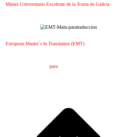
Máster Universitario Excelente de la Xunta de Galicia
European Master´s In Translation (EMT)
M
áster en
T
raducción
para
la
C
omunicación
I
nternacional
(MTCI)
Facultad de Filología y Traducción
UNIVERSIDAD
DE VIGO