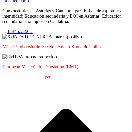
un comentario
Convocatorias en Asturias y Cantabria para bolsas de aspirantes a
interinidad: Educación secundaria y EOI en Asturias. Educación
secundaria para inglés en Cantabria.
→
1
2
3
4
5
…
22
→
Máster Universitario Excelente de la Xunta de Galicia
European Master´s In Translation (EMT)
M
áster en
T
raducción
para
la
C
omunicación
I
nternacional (MTCI)
Facultad de Filología y Traducción
UNIVERSIDAD DE VIGO
I
a
T