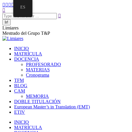
Saltar
Facebook
Twitter
Mail
Instagram
Linkedin
ES
al
Buscar:
page
page
page
page
page
contenido
opens
opens
opens
opens
opens
in
in
in
in
in
new
new
new
new
new
Limiares
window
window
window
window
window
Mestrado del Grupo T&P
INICIO
MATRÍCULA
DOCENCIA
PROFESORADO
MATERIAS
Cronograma
TFM
BLOG
CAM
MEMORIA
DOBLE TITULACIÓN
European Master’s in Translation (EMT)
ETIV
INICIO
MATRÍCULA