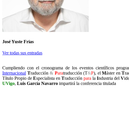
José Yuste Frías
Ver todas sus entradas
Cumpliendo con el cronograma de los eventos científicos progra
Internacional
T
raducción
&
P
ara
traducción (T
&
P
), el
M
áster en
T
r
Título Propio de
E
specialista en
T
raducción
para
la
I
ndustria del
V
id
UVigo
,
Luis García Navarro
impartirá la conferencia titulada