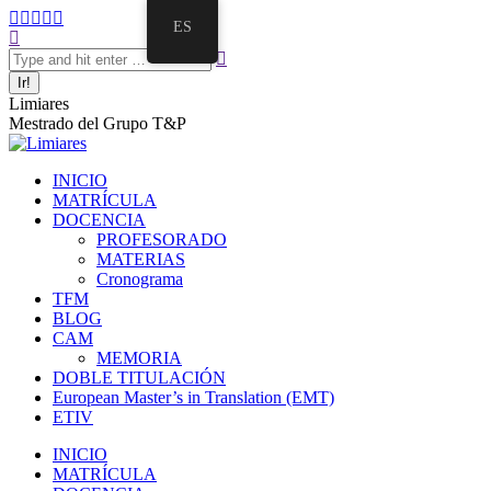
Saltar
Facebook
Twitter
Mail
Instagram
Linkedin
ES
al
Buscar:
page
page
page
page
page
contenido
opens
opens
opens
opens
opens
in
in
in
in
in
new
new
new
new
new
Limiares
window
window
window
window
window
Mestrado del Grupo T&P
INICIO
MATRÍCULA
DOCENCIA
PROFESORADO
MATERIAS
Cronograma
TFM
BLOG
CAM
MEMORIA
DOBLE TITULACIÓN
European Master’s in Translation (EMT)
ETIV
INICIO
MATRÍCULA