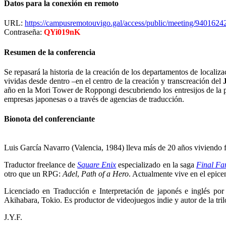
Datos para la conexión en remoto
URL:
https://campusremotouvigo.gal/access/public/meeting/9401624
Contraseña:
QYi019nK
Resumen de la conferencia
Se repasará la historia de la creación de los departamentos de locali
vividas desde dentro –en el centro de la creación y transcreación del
año en la Mori Tower de Roppongi descubriendo los entresijos de la p
empresas japonesas o a través de agencias de traducción.
Bionota del conferenciante
Luis García Navarro (Valencia, 1984) lleva más de 20 años viviendo fu
Traductor freelance de
Square Enix
especializado en la saga
Final Fa
otro que un RPG:
Adel
,
Path of a Hero
. Actualmente vive en el epicen
Licenciado en Traducción e Interpretación de japonés e inglés 
Akihabara, Tokio. Es productor de videojuegos indie y autor de la tril
J.Y.F.