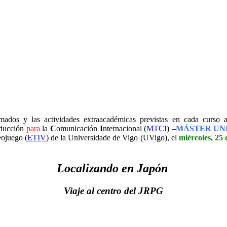
mados y las actividades extraacadémicas previstas en cada curso
aducción
para
la
C
omunicación
I
nternacional (
MTCI
) –
MÁSTER UNI
eojuego (
ETIV
) de la Universidade de Vigo (UVigo), el
miércoles, 25 
Localizando en Japón
Viaje al centro del JRPG