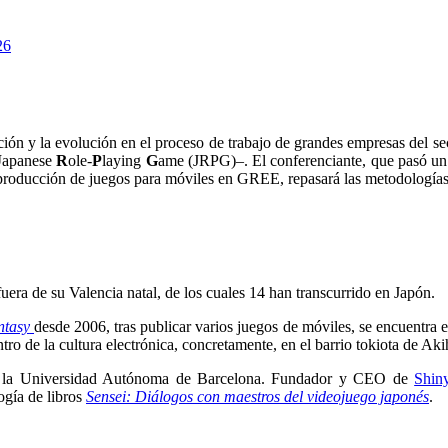
26
zación y la evolución en el proceso de trabajo de grandes empresas del
J
apanese
R
ole-
P
laying
G
ame (JRPG)–. El conferenciante, que pasó un
roducción de juegos para móviles en GREE, repasará las metodologías us
era de su Valencia natal, de los cuales 14 han transcurrido en Japón.
ntasy
desde 2006, tras publicar varios juegos de móviles, se encuentra
tro de la cultura electrónica, concretamente, en el barrio tokiota de Aki
por la Universidad Autónoma de Barcelona. Fundador y CEO de
Shin
ogía de libros
Sensei: Diálogos con maestros del videojuego japonés
.