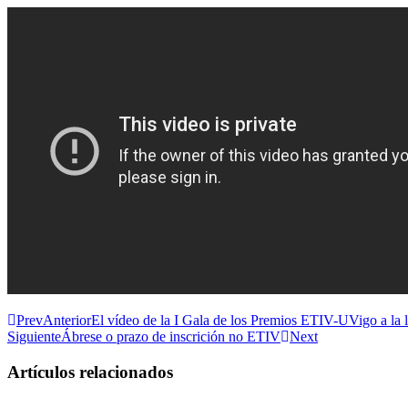
Prev
Anterior
El vídeo de la I Gala de los Premios ETIV-UVigo a la 
Siguiente
Ábrese o prazo de inscrición no ETIV
Next
Artículos relacionados