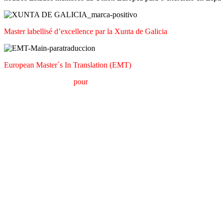
Master labellisé d’excellence par la Xunta de Galicia
European Master´s In Translation (EMT)
M
aster en
T
raduction
pour
la
C
ommunication
I
nternationale (MTCI)