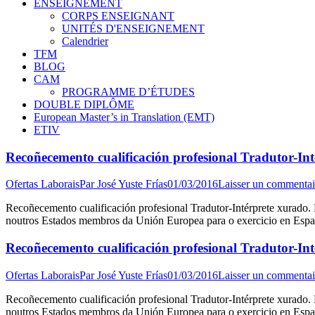
ENSEIGNEMENT
CORPS ENSEIGNANT
UNITÉS D'ENSEIGNEMENT
Calendrier
TFM
BLOG
CAM
PROGRAMME D’ÉTUDES
DOUBLE DIPLÔME
European Master’s in Translation (EMT)
ETIV
Recoñecemento cualificación profesional Tradutor-In
Ofertas Laborais
Par
José Yuste Frías
01/03/2016
Laisser un commentai
Recoñecemento cualificación profesional Tradutor-Intérprete xurado.
noutros Estados membros da Unión Europea para o exercicio en Españ
Recoñecemento cualificación profesional Tradutor-In
Ofertas Laborais
Par
José Yuste Frías
01/03/2016
Laisser un commentai
Recoñecemento cualificación profesional Tradutor-Intérprete xurado.
noutros Estados membros da Unión Europea para o exercicio en Españ