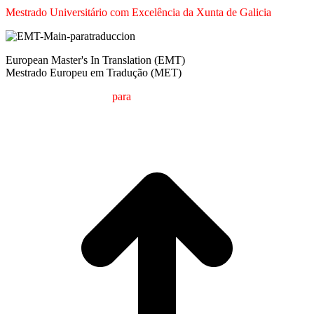
Mestrado Universitário com Excelência da Xunta de Galicia
European Master's In Translation (EMT)
Mestrado Europeu em Tradução (MET)
M
estrado em
T
radução
para
a
C
omunicação
I
nternacional (MTCI)
Faculdade de Filologia e Tradução
UNIVERSIDADE DE VIGO
t
T