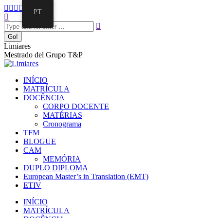
Pular
Facebook
Twitter
Mail
Instagram
Linkedin
PT
para
Search:
page
page
page
page
page
o
opens
opens
opens
opens
opens
conteúdo
in
in
in
in
in
new
new
new
new
new
Limiares
window
window
window
window
window
Mestrado del Grupo T&P
INÍCIO
MATRÍCULA
DOCÊNCIA
CORPO DOCENTE
MATÉRIAS
Cronograma
TFM
BLOGUE
CAM
MEMÓRIA
DUPLO DIPLOMA
European Master’s in Translation (EMT)
ETIV
INÍCIO
MATRÍCULA