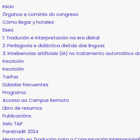
Inicio
Órganos e comités do congreso
Cómo llegar y hoteles
Eixes
1: Tradución e interpretación na era dixital
2: Pedagoxía e didáctica dixitais das linguas
3: Intelixencias artificiais (IA) no tratamento automático d
Inscrición
Inscrición
Tarifas
Dúbidas frecuentes
Programa
Acceso ao Campus Remoto
Libro de resumos
Publicacións
Selo T&P
Paratradit 2024
Mestrado en Tradución para a Comunicación Internacional