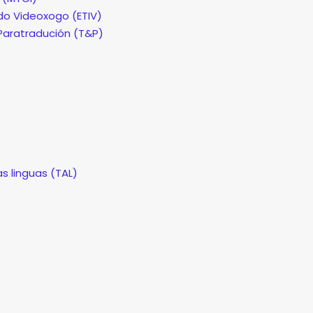
 do Videoxogo (ETIV)
Paratradución (T&P)
as linguas (TAL)