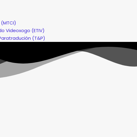
 (MTCI)
 do Videoxogo (ETIV)
Paratradución (T&P)