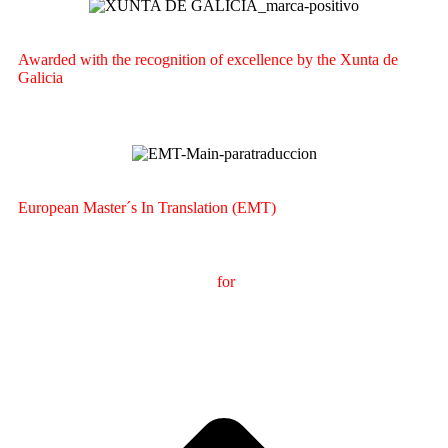
Awarded with the recognition of excellence by the Xunta de
Galicia
European Master´s In Translation (EMT)
M
aster's Degree in
T
ranslation
for
International
C
ommunication
(
MTCI)
Faculty of Philology and Translation
UNIVERSITY OF
VIGO