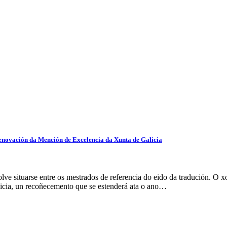
renovación da Mención de Excelencia da Xunta de Galicia
e situarse entre os mestrados de referencia do eido da tradución. O x
icia, un recoñecemento que se estenderá ata o ano…