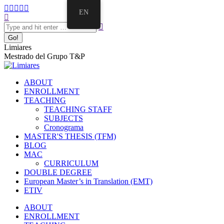
Skip
Facebook
Twitter
Mail
Instagram
Linkedin
EN
to
Search:
page
page
page
page
page
content
opens
opens
opens
opens
opens
in
in
in
in
in
new
new
new
new
new
Limiares
window
window
window
window
window
Mestrado del Grupo T&P
ABOUT
ENROLLMENT
TEACHING
TEACHING STAFF
SUBJECTS
Cronograma
MASTER'S THESIS (TFM)
BLOG
MAC
CURRICULUM
DOUBLE DEGREE
European Master’s in Translation (EMT)
ETIV
ABOUT
ENROLLMENT