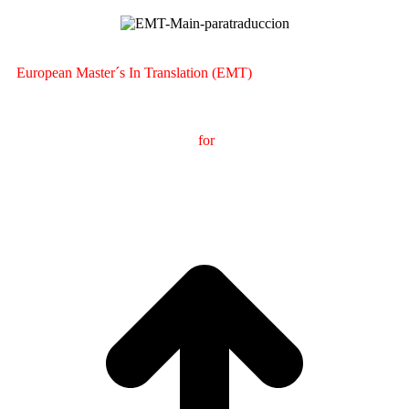
European Master´s In Translation (EMT)
M
aster's Degree in
T
ranslation
for
International
C
ommunication
(
MTCI)
Faculty of Philology and Translation
UNIVERSITY OF
VIGO