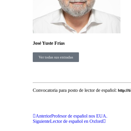
José Yuste Frías
Ver todas sus entradas
Convocatoria para posto de lector de español:
http://
Anterior
Profesor de español nos EUA.
Siguiente
Lector de español en Oxford