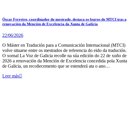
Óscar Ferreiro, coordinador do mestrado, destaca os logros do MTCI tras a
renovación da Mención de Excelencia da Xunta de Galicia
22/06/2026
O Máster en Tradución para a Comunicación Internacional (MTCI)
volve situarse entre os mestrados de referencia do eido da tradución.
O xornal La Voz de Galicia recolle na súa edición do 22 de xuño de
2026 a renovación da Mención de Excelencia concedida pola Xunta
de Galicia, un recoñecemento que se estenderá ata o ano…
Leer más