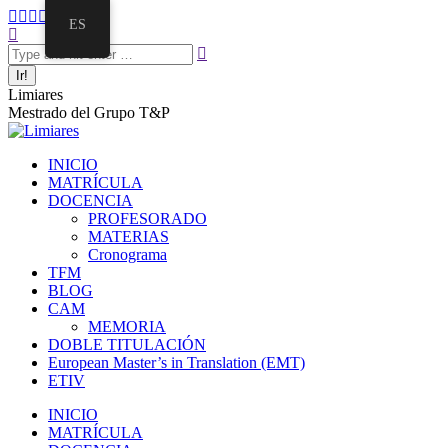
Saltar
Facebook
Twitter
Mail
Instagram
Linkedin
ES
al
Buscar:
page
page
page
page
page
contenido
opens
opens
opens
opens
opens
in
in
in
in
in
new
new
new
new
new
Limiares
window
window
window
window
window
Mestrado del Grupo T&P
INICIO
MATRÍCULA
DOCENCIA
PROFESORADO
MATERIAS
Cronograma
TFM
BLOG
CAM
MEMORIA
DOBLE TITULACIÓN
European Master’s in Translation (EMT)
ETIV
INICIO
MATRÍCULA