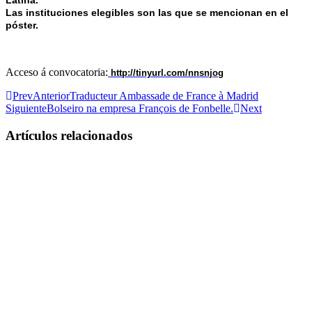
Latina.
Las instituciones elegibles son las que se mencionan en el
póster
.
Acceso á convocatoria:
http://tinyurl.com/nnsnjog
Prev
Anterior
Traducteur Ambassade de France à Madrid
Siguiente
Bolseiro na empresa François de Fonbelle.
Next
Artículos relacionados