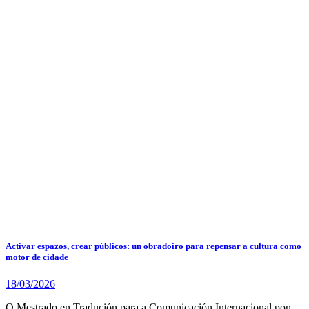
Activar espazos, crear públicos: un obradoiro para repensar a cultura como
motor de cidade
18/03/2026
O Mestrado en Tradución para a Comunicación Internacional pon