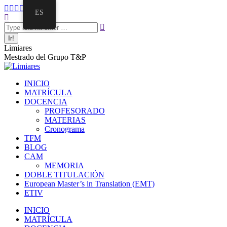
Saltar
Facebook
Twitter
Mail
Instagram
Linkedin
ES
al
Buscar:
page
page
page
page
page
contenido
opens
opens
opens
opens
opens
in
in
in
in
in
new
new
new
new
new
Limiares
window
window
window
window
window
Mestrado del Grupo T&P
INICIO
MATRÍCULA
DOCENCIA
PROFESORADO
MATERIAS
Cronograma
TFM
BLOG
CAM
MEMORIA
DOBLE TITULACIÓN
European Master’s in Translation (EMT)
ETIV
INICIO
MATRÍCULA