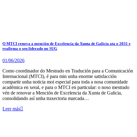
O MTCI renova a mención de Excelencia da Xunta de Galicia ata o 2031 e
reafirma o seu liderado no SUG
01/06/2026
Como coordinador do Mestrado en Tradución para a Comunicación
Internacional (MTCI), é para min unha enorme satisfacción
compartir unha noticia moi especial para toda a nosa comunidade
académica en xeral, e para o MTCI en particular: o noso mestrado
vén de renovar a Mención de Excelencia da Xunta de Galicia,
consolidando así unha traxectoria marcada…
Leer más