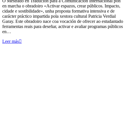
O Mestrado en Tradución para a Comunicación Internacional pon
en marcha o obradoiro «Activar espazos, crear públicos. Impacto,
cidade e sostibilidade», unha proposta formativa intensiva e de
carácter práctico impartida pola xestora cultural Patricia Verdial
Garay. Este obradoiro nace coa vocación de ofrecer ao estudantado
ferramentas reais para deseñar, activar e avaliar programas públicos
en…
Leer más