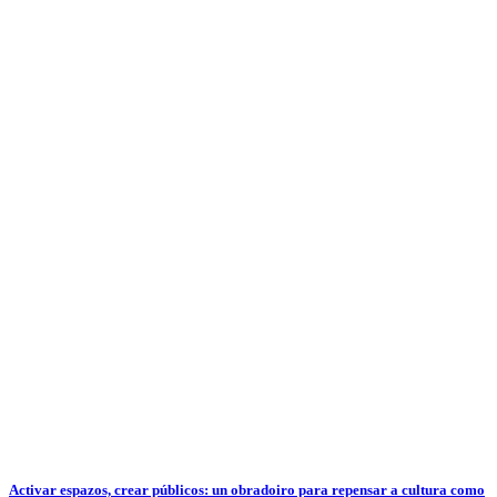
Activar espazos, crear públicos: un obradoiro para repensar a cultura como