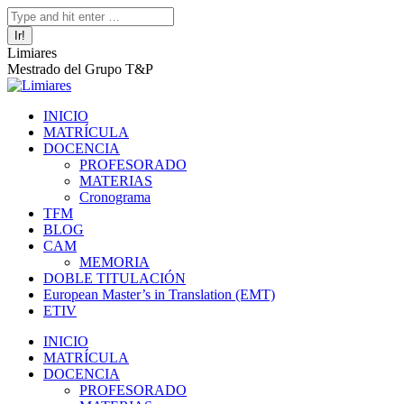
Saltar
Facebook
Twitter
Mail
Instagram
Linkedin
Buscar:
al
page
page
page
page
page
contenido
opens
opens
opens
opens
opens
Limiares
in
in
in
in
in
Mestrado del Grupo T&P
new
new
new
new
new
window
window
window
window
window
INICIO
MATRÍCULA
DOCENCIA
PROFESORADO
MATERIAS
Cronograma
TFM
BLOG
CAM
MEMORIA
DOBLE TITULACIÓN
European Master’s in Translation (EMT)
ETIV
INICIO
MATRÍCULA
DOCENCIA
PROFESORADO