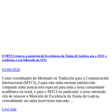
O MTCI renova a mención de Excelencia da Xunta de Galicia ata o 2031 e
reafirma o seu liderado no SUG
01/06/2026
Como coordinador do Mestrado en Tradución para a Comunicación
Internacional (MTCI), é para min unha enorme satisfacción
compartir unha noticia moi especial para toda a nosa comunidade
académica en xeral, e para o MTCI en particular: o noso mestrado
vén de renovar a Mención de Excelencia da Xunta de Galicia,
consolidando así unha traxectoria marcada…
Leer más