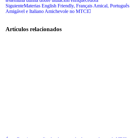
testemuña dunha dobre titulación enriquecedora
Siguiente
Materias English Friendly, Français Amical, Português
Amigável e Italiano Amichevole no MTCI
Artículos relacionados