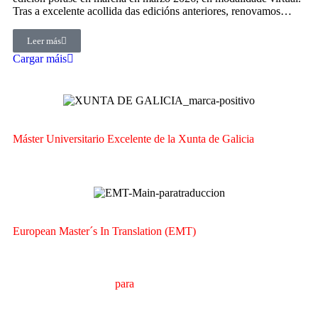
Tras a excelente acollida das edicións anteriores, renovamos…
Leer más
Cargar máis
Máster Universitario Excelente de la Xunta de Galicia
European Master´s In Translation (EMT)
M
áster en
T
raducción
para
la
C
omunicación
I
nternacional
(MTCI)
Facultad de Filología y Traducción
UNIVERSIDAD
DE VIGO