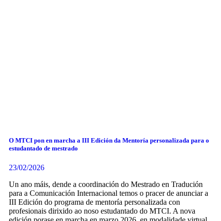
O MTCI pon en marcha a III Edición da Mentoría personalizada para o
estudantado de mestrado
23/02/2026
Un ano máis, dende a coordinación do Mestrado en Tradución
para a Comunicación Internacional temos o pracer de anunciar a
III Edición do programa de mentoría personalizada con
profesionais dirixido ao noso estudantado do MTCI. A nova
edición porase en marcha en marzo 2026, en modalidade virtual.