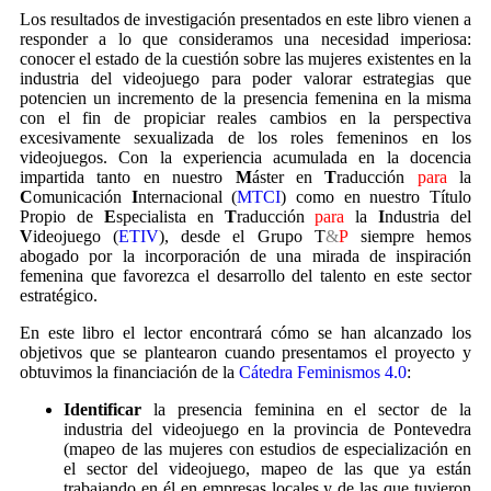
Los resultados de investigación presentados en este libro vienen a
responder a lo que consideramos una necesidad imperiosa:
conocer el estado de la cuestión sobre las mujeres existentes en la
industria del videojuego para poder valorar estrategias que
potencien un incremento de la presencia femenina en la misma
con el fin de propiciar reales cambios en la perspectiva
excesivamente sexualizada de los roles femeninos en los
videojuegos. Con la experiencia acumulada en la docencia
impartida tanto en nuestro
M
áster en
T
raducción
para
la
C
omunicación
I
nternacional (
MTCI
) como en nuestro Título
Propio de
E
specialista en
T
raducción
para
la
I
ndustria del
V
ideojuego (
ETIV
), desde el Grupo T
&
P
siempre hemos
abogado por la incorporación de una mirada de inspiración
femenina que favorezca el desarrollo del talento en este sector
estratégico.
En este libro el lector encontrará cómo se han alcanzado los
objetivos que se plantearon cuando presentamos el proyecto y
obtuvimos la financiación de la
Cátedra Feminismos 4.0
:
Identificar
la presencia feminina en el sector de la
industria del videojuego en la provincia de Pontevedra
(mapeo de las mujeres con estudios de especialización en
el sector del videojuego, mapeo de las que ya están
trabajando en él en empresas locales y de las que tuvieron