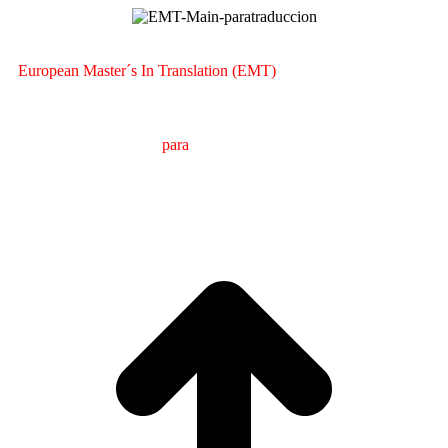
European Master´s In Translation (EMT)
M
áster en
T
raducción
para
la
C
omunicación
I
nternacional
(MTCI)
Facultad de Filología y Traducción
UNIVERSIDAD
DE VIGO