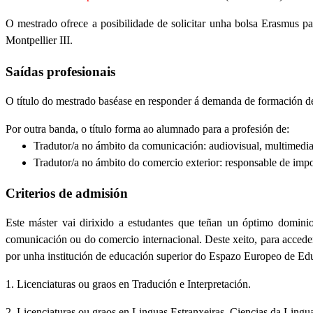
O mestrado ofrece a posibilidade de solicitar unha bolsa Erasmus p
Montpellier III.
Saídas profesionais
O título do mestrado baséase en responder á demanda de formación d
Por outra banda, o título forma ao alumnado para a profesión de:
Tradutor/a no ámbito da comunicación: audiovisual, multimedia
Tradutor/a no ámbito do comercio exterior: responsable de impo
Criterios de admisión
Este máster vai dirixido a estudantes que teñan un óptimo domini
comunicación ou do comercio internacional. Deste xeito, para acceder
por unha institución de educación superior do Espazo Europeo de Educ
1. Licenciaturas ou graos en Tradución e Interpretación.
2. Licenciaturas ou graos en Linguas Estranxeiras, Ciencias da Lingua