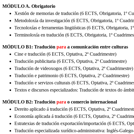
MÓDULO A. Obrigatorio
Xestión de memorias de tradución (6 ECTS, Obrigatoria, 1º Cu
Metodoloxía da investigación (6 ECTS, Obrigatoria, 1º Cuadri
Tecnoloxías e ferramentas lingüísticas (6 ECTS, Obrigatoria, 1
Terminoloxía en tradución (6 ECTS, Obrigatoria, 1º Cuadrimes
MÓDULO B1: Tradución
para
a comunicación entre culturas
Cine e tradución (6 ECTS, Optativa, 2º Cuadrimestre)
Tradución publicitaria (6 ECTS, Optativa, 2º Cuadrimestre)
Tradución de videoxogos (6 ECTS, Optativa, 2º Cuadrimestre)
Tradución e patrimonio (6 ECTS, Optativa, 2º Cuadrimestre)
Tradución e servizos culturais (6 ECTS, Optativa, 2º Cuadrimes
Textos e discursos especializados: Tradución de textos do ámb
MÓDULO B2: Tradución
para
o comercio internacional
Dereito aplicado á tradución (6 ECTS, Optativa, 2º Cuadrimest
Economía aplicada á tradución (6 ECTS, Optativa, 2º Cuadrime
Estratexias de tradución exportación/importación (6 ECTS, Opt
Tradución especializada xurídico-administrativa: Inglés-Galego