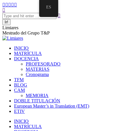
Saltar
Facebook
Twitter
Mail
Instagram
Linkedin
ES
al
Buscar:
page
page
page
page
page
contenido
opens
opens
opens
opens
opens
in
in
in
in
in
new
new
new
new
new
Limiares
window
window
window
window
window
Mestrado del Grupo T&P
INICIO
MATRÍCULA
DOCENCIA
PROFESORADO
MATERIAS
Cronograma
TFM
BLOG
CAM
MEMORIA
DOBLE TITULACIÓN
European Master’s in Translation (EMT)
ETIV
INICIO
MATRÍCULA