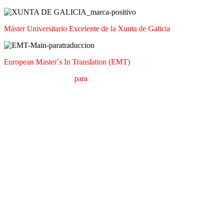
Máster Universitario Excelente de la Xunta de Galicia
European Master´s In Translation (EMT)
M
áster en
T
raducción
para
la
C
omunicación
I
nternacional (MTCI)
F