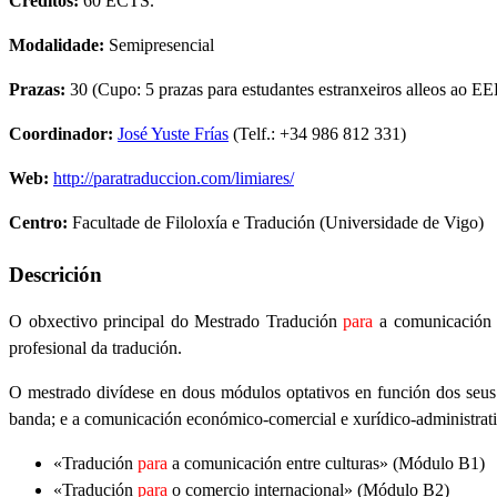
Créditos:
60 ECTS.
Modalidade:
Semipresencial
Prazas:
30 (Cupo: 5 prazas para estudantes estranxeiros alleos ao E
Coordinador:
José Yuste Frías
(Telf.: +34 986 812 331)
Web:
http://paratraduccion.com/limiares/
Centro:
Facultade de Filoloxía e Tradución (Universidade de Vigo)
Descrición
O obxectivo principal do Mestrado Tradución
para
a comunicación i
profesional da tradución.
O mestrado divídese en dous módulos optativos en función dos seus 
banda; e a comunicación económico-comercial e xurídico-administrativ
«Tradución
para
a comunicación entre culturas» (Módulo B1)
«Tradución
para
o comercio internacional» (Módulo B2)