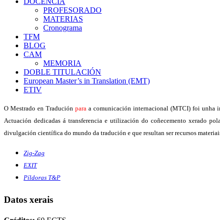
DOCENCIA
PROFESORADO
MATERIAS
Cronograma
TFM
BLOG
CAM
MEMORIA
DOBLE TITULACIÓN
European Master’s in Translation (EMT)
ETIV
O Mestrado en Tradución
para
a comunicación internacional (MTCI) foi unha in
Actuación dedicadas á transferencia e utilización do coñecemento xerado pola
divulgación científica do mundo da tradución e que resultan ser recursos mater
Zig-Zag
EXIT
Píldoras T&P
Datos xerais