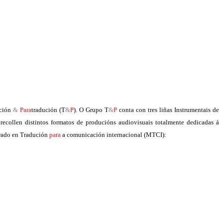
ución
&
Para
tradución (T
&
P
). O Grupo
T
&
P
conta con tres liñas Instrumentais de
recollen distintos formatos de producións audiovisuais totalmente dedicadas á
trado en Tradución
para
a comunicación internacional (MTCI):