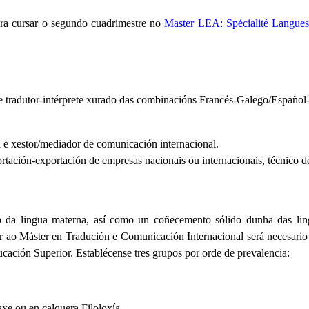
ara cursar o segundo cuadrimestre no
Master LEA: Spécialité Langues 
e tradutor-intérprete xurado das combinacións Francés-Galego/Español-
 e xestor/mediador de comunicación internacional.
rtación-exportación de empresas nacionais ou internacionais, técnico d
o da lingua materna, así como un coñecemento sólido dunha das ling
 ao Máster en Tradución e Comunicación Internacional será necesario es
ación Superior. Establécense tres grupos por orde de prevalencia:
xe ou en calquera Filoloxía.