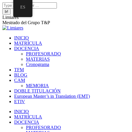
Saltar
Facebook
Twitter
Mail
Instagram
Linkedin
Buscar:
ES
al
page
page
page
page
page
contenido
opens
opens
opens
opens
opens
Limiares
in
in
in
in
in
Mestrado del Grupo T&P
new
new
new
new
new
window
window
window
window
window
INICIO
MATRÍCULA
DOCENCIA
PROFESORADO
MATERIAS
Cronograma
TFM
BLOG
CAM
MEMORIA
DOBLE TITULACIÓN
European Master’s in Translation (EMT)
ETIV
INICIO
MATRÍCULA
DOCENCIA
PROFESORADO