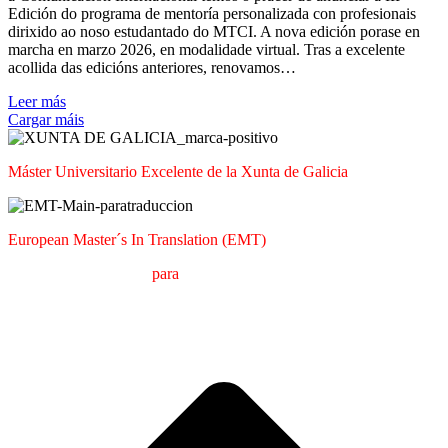
Edición do programa de mentoría personalizada con profesionais
dirixido ao noso estudantado do MTCI. A nova edición porase en
marcha en marzo 2026, en modalidade virtual. Tras a excelente
acollida das edicións anteriores, renovamos…
Leer más
Cargar máis
Máster Universitario Excelente de la Xunta de Galicia
European Master´s In Translation (EMT)
M
áster en
T
raducción
para
la
C
omunicación
I
nternacional (MTCI)
Facultad de Filología y Traducción
UNIVERSIDAD DE VIGO
I
a
T