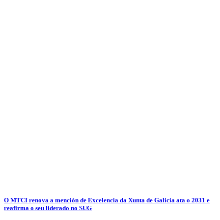
O MTCI renova a mención de Excelencia da Xunta de Galicia ata o 2031 e
reafirma o seu liderado no SUG