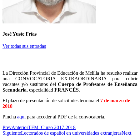
José Yuste Frías
Ver todas sus entradas
La Dirección Provincial de Educación de Melilla ha resuelto realizar
una CONVOCATORIA EXTRAORDINARIA para cubrir
vacantes y/o sustitutos del
Cuerpo de Profesores de Enseñanza
Secundaria
, especialidad
FRANCÉS
.
El plazo de presentación de solicitudes termina el
7 de marzo de
2018
Pincha
aquí
para acceder al PDF de la convocatoria.
Prev
Anterior
TFM_Curso 2017-2018
Siguiente
Lectorados de español en universidades extranjeras
Next