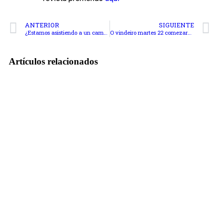
ANTERIOR
SIGUIENTE
¿Estamos asistiendo a un cambio de paradigma en los estudios de traducción?
O vindeiro martes 22 comezará o curso práctico de ferramentas de tradución profesional.
Artículos relacionados