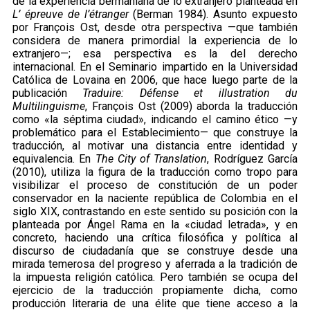
de la experiencia bermaniana de lo extranjero planteada en
L’ épreuve de l’étranger
(Berman 1984). Asunto expuesto
por François Ost, desde otra perspectiva —que también
considera de manera primordial la experiencia de lo
extranjero—; esa perspectiva es la del derecho
internacional. En el Seminario impartido en la Universidad
Católica de Lovaina en 2006, que hace luego parte de la
publicación
Traduire: Défense et illustration du
Multilinguisme
, François Ost (2009) aborda la traducción
como «la séptima ciudad», indicando el camino ético —y
problemático para el Establecimiento— que construye la
traducción, al motivar una distancia entre identidad y
equivalencia. En
The City of Translation
, Rodríguez García
(2010), utiliza la figura de la traducción como tropo para
visibilizar el proceso de constitución de un poder
conservador en la naciente república de Colombia en el
siglo XIX, contrastando en este sentido su posición con la
planteada por Ángel Rama en la «ciudad letrada», y en
concreto, haciendo una crítica filosófica y política al
discurso de ciudadanía que se construye desde una
mirada temerosa del progreso y aferrada a la tradición de
la impuesta religión católica. Pero también se ocupa del
ejercicio de la traducción propiamente dicha, como
producción literaria de una élite que tiene acceso a la