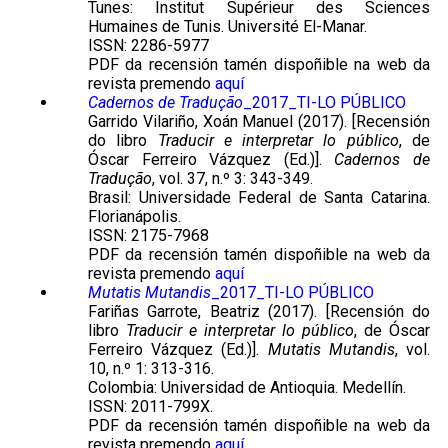
Tunes: Institut Supérieur des Sciences
Humaines de Tunis. Université El-Manar.
ISSN: 2286-5977
PDF da recensión tamén dispoñible na web da
revista premendo
aquí
Cadernos de Tradução
_2017_TI-LO PÚBLICO
Garrido Vilariño, Xoán Manuel (2017). [Recensión
do libro
Traducir e interpretar lo público
, de
Óscar Ferreiro Vázquez (Ed.)].
Cadernos de
Tradução
, vol. 37, n.º 3: 343-349.
Brasil: Universidade Federal de Santa Catarina.
Florianápolis.
ISSN: 2175-7968
PDF da recensión tamén dispoñible na web da
revista premendo
aquí
Mutatis Mutandis
_2017_TI-LO PÚBLICO
Fariñas Garrote, Beatriz (2017). [Recensión do
libro
Traducir e interpretar lo público
, de Óscar
Ferreiro Vázquez (Ed.)].
Mutatis Mutandis
, vol.
10, n.º 1: 313-316.
Colombia: Universidad de Antioquia. Medellín.
ISSN: 2011-799X.
PDF da recensión tamén dispoñible na web da
revista premendo
aquí