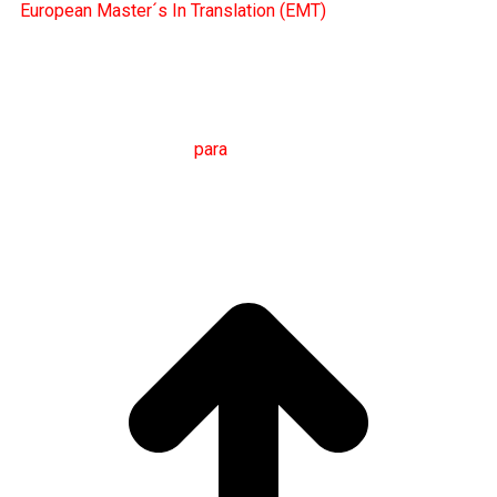
European Master´s In Translation (EMT)
M
áster en
T
raducción
para
la
C
omunicación
I
nternacional
(MTCI)
Facultad de Filología y Traducción
UNIVERSIDAD
DE VIGO