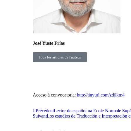
José Yuste Frías
Tous les articles de l'auteur
Acceso á convocatoria:
http://tinyurl.com/zdjlkm4
Précédent
Lector de español na Ecole Normale Sup
Suivant
Los estudios de Traducción e Interpretación e