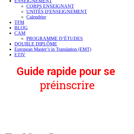
ENSEIGNEMENT
CORPS ENSEIGNANT
UNITÉS D'ENSEIGNEMENT
Calendrier
TFM
BLOG
CAM
PROGRAMME D’ÉTUDES
DOUBLE DIPLÔME
European Master’s in Translation (EMT)
ETIV
Guide
rapide
pour
se
p
r
é
i
n
s
c
r
i
r
e