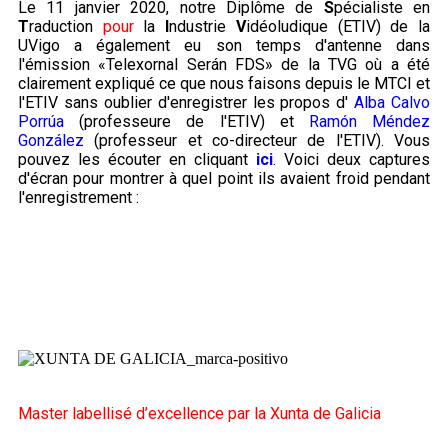
Le 11 janvier 2020, notre Diplôme de
S
pécialiste en
T
raduction
pour
la
I
ndustrie
V
idéoludique (ETIV) de la
UVigo a également eu son temps d'antenne dans
l'émission «Telexornal Serán FDS» de la TVG où a été
clairement expliqué ce que nous faisons depuis le MTCI et
l'ETIV sans oublier d'enregistrer les propos d'
Alba Calvo
Porrúa
(professeure de l'ETIV) et
Ramón Méndez
González
(professeur et co-directeur de l'ETIV). Vous
pouvez les écouter en cliquant
ici
. Voici deux captures
d'écran pour montrer à quel point ils avaient froid pendant
l'enregistrement :
Master labellisé d’excellence par la Xunta de Galicia