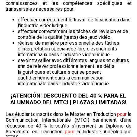
connaissances et les compétences spécifiques et
transversales nécessaires pour :
effectuer correctement le travail de localisation dans
l'industrie vidéoludique.
effectuer correctement les tâches de révision et de
contrôle de la qualité (tests) des jeux vidéo.
réaliser de manière professionnelle des tâches
d'interprétation spécialisée lors d'événements
internationaux dans l’industrie vidéoludique.
savoir travailler avec différentes langues et cultures
afin de relever professionnellement les défis
linguistiques et culturels qui se posent
quotidiennement dans la communication
internationale dans l'industrie vidéoludique.
¡ATENCIÓN: DESCUENTO DEL 40 % PARA EL
ALUMNADO DEL MTCI | PLAZAS LIMITADAS!
Les étudiants inscrits dans le
M
aster en
T
raduction
pour
la
C
ommunication
I
nternationale (MTCI) bénéficient d'une
réduction de 40 % lorsqu'ils s'inscrivent au Diplôme de
S
pécialiste en
T
raduction
pour
la
I
ndustrie
V
idéoludique