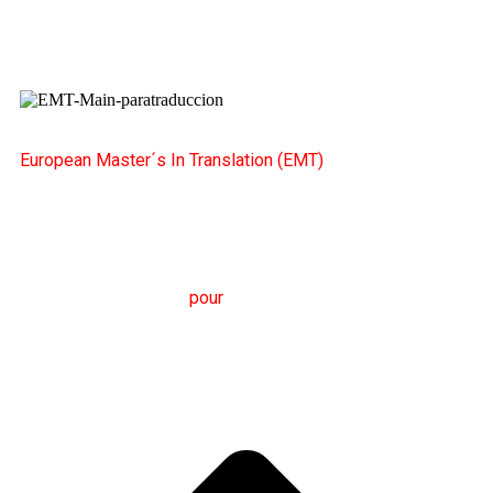
European Master´s In Translation (EMT)
M
aster en
T
raduction
pour
la
C
ommunication
I
nternationale
(MTCI)
Faculté de Philologie et de Traduction
UNIVERSITÉ
DE VIGO