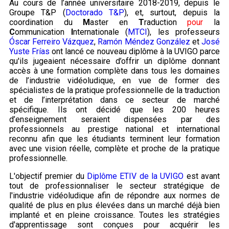
Au cours de l’année universitaire 2018-2019, depuis le
Groupe T&P (
Doctorado T&P
), et, surtout, depuis la
coordination du
M
aster en
T
raduction
pour
la
C
ommunication
I
nternationale (
MTCI
), les professeurs
Óscar Ferreiro Vázquez
,
Ramón Méndez González
et
José
Yuste Frías
ont lancé ce nouveau diplôme à la UVIGO parce
qu'ils jugeaient nécessaire d’offrir un diplôme donnant
accès à une formation complète dans tous les domaines
de l’industrie vidéoludique, en vue de former des
spécialistes de la pratique professionnelle de la traduction
et de l’interprétation dans ce secteur de marché
spécifique. Ils ont décidé que les 200 heures
d’enseignement seraient dispensées par des
professionnels au prestige national et international
reconnu afin que les étudiants terminent leur formation
avec une vision réelle, complète et proche de la pratique
professionnelle.
L'objectif premier du
Diplôme ETIV de la UVIGO
est avant
tout de professionnaliser le secteur stratégique de
l'industrie vidéoludique afin de répondre aux normes de
qualité de plus en plus élevées dans un marché déjà bien
implanté et en pleine croissance. Toutes les stratégies
d'apprentissage sont conçues pour acquérir les