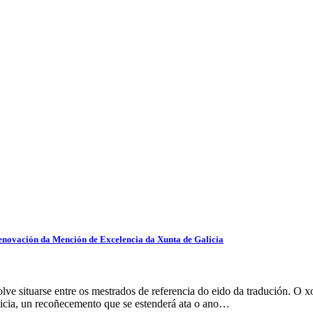
renovación da Mención de Excelencia da Xunta de Galicia
e situarse entre os mestrados de referencia do eido da tradución. O x
icia, un recoñecemento que se estenderá ata o ano…