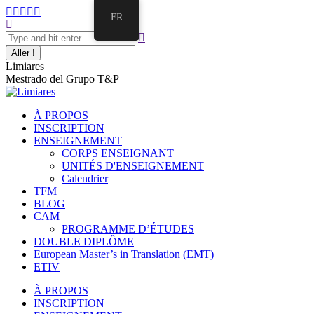
Aller
La
La
La
La
La
FR
au
Recherche
page
page
page
page
page
contenu
:
Facebook
Twitter
E-
Instagram
LinkedIn
s'ouvre
s'ouvre
mail
s'ouvre
s'ouvre
dans
dans
s'ouvre
dans
dans
Limiares
une
une
dans
une
une
Mestrado del Grupo T&P
nouvelle
nouvelle
une
nouvelle
nouvelle
fenêtre
fenêtre
nouvelle
fenêtre
fenêtre
fenêtre
À PROPOS
INSCRIPTION
ENSEIGNEMENT
CORPS ENSEIGNANT
UNITÉS D'ENSEIGNEMENT
Calendrier
TFM
BLOG
CAM
PROGRAMME D’ÉTUDES
DOUBLE DIPLÔME
European Master’s in Translation (EMT)
ETIV
À PROPOS
INSCRIPTION