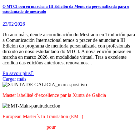
O MTCI pon en marcha a III Edición da Mentoría personalizada para o
estudantado de mestrado
23/02/2026
Un ano máis, dende a coordinación do Mestrado en Tradución para
a Comunicación Internacional temos o pracer de anunciar a III
Edición do programa de mentoría personalizada con profesionais
dirixido ao noso estudantado do MTCI. A nova edición porase en
marcha en marzo 2026, en modalidade virtual. Tras a excelente
acollida das edicións anteriores, renovamos…
En savoir plus
Cargar máis
Master labellisé d’excellence par la Xunta de Galicia
European Master´s In Translation (EMT)
M
aster en
T
raduction
pour
la
C
ommunication
I
nternationale
(MTCI)
Faculté de Philologie et de Traduction
UNIVERSITÉ DE
VIGO