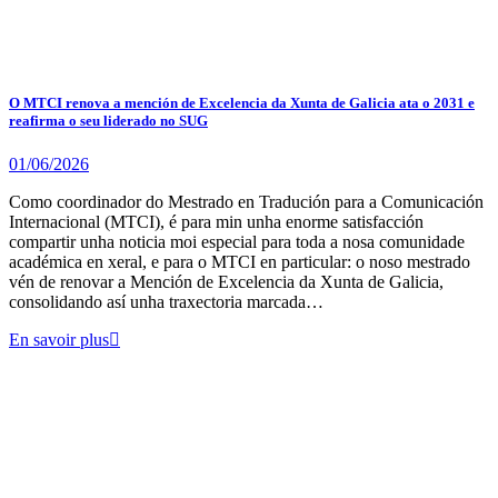
O MTCI renova a mención de Excelencia da Xunta de Galicia ata o 2031 e
reafirma o seu liderado no SUG
01/06/2026
Como coordinador do Mestrado en Tradución para a Comunicación
Internacional (MTCI), é para min unha enorme satisfacción
compartir unha noticia moi especial para toda a nosa comunidade
académica en xeral, e para o MTCI en particular: o noso mestrado
vén de renovar a Mención de Excelencia da Xunta de Galicia,
consolidando así unha traxectoria marcada…
En savoir plus