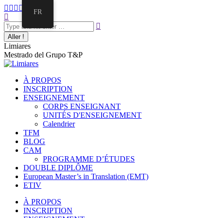
Aller
La
La
La
La
La
FR
au
Recherche
page
page
page
page
page
contenu
:
Facebook
Twitter
E-
Instagram
LinkedIn
s'ouvre
s'ouvre
mail
s'ouvre
s'ouvre
dans
dans
s'ouvre
dans
dans
Limiares
une
une
dans
une
une
Mestrado del Grupo T&P
nouvelle
nouvelle
une
nouvelle
nouvelle
fenêtre
fenêtre
nouvelle
fenêtre
fenêtre
fenêtre
À PROPOS
INSCRIPTION
ENSEIGNEMENT
CORPS ENSEIGNANT
UNITÉS D'ENSEIGNEMENT
Calendrier
TFM
BLOG
CAM
PROGRAMME D’ÉTUDES
DOUBLE DIPLÔME
European Master’s in Translation (EMT)
ETIV
À PROPOS
INSCRIPTION