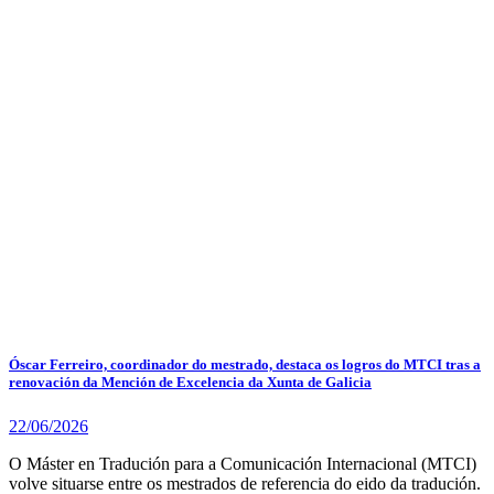
Óscar Ferreiro, coordinador do mestrado, destaca os logros do MTCI tras a
renovación da Mención de Excelencia da Xunta de Galicia
22/06/2026
O Máster en Tradución para a Comunicación Internacional (MTCI)
volve situarse entre os mestrados de referencia do eido da tradución.