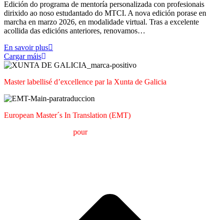
Edición do programa de mentoría personalizada con profesionais
dirixido ao noso estudantado do MTCI. A nova edición porase en
marcha en marzo 2026, en modalidade virtual. Tras a excelente
acollida das edicións anteriores, renovamos…
En savoir plus
Cargar máis
Master labellisé d’excellence par la Xunta de Galicia
European Master´s In Translation (EMT)
M
aster en
T
raduction
pour
la
C
ommunication
I
nternationale
(MTCI)
Faculté de Philologie et de Traduction
UNIVERSITÉ DE
VIGO
A
e
h