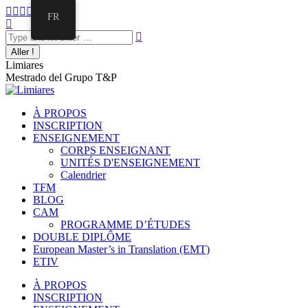
Aller
La
La
La
La
La
FR
au
Recherche
page
page
page
page
page
contenu
:
Facebook
Twitter
E-
Instagram
LinkedIn
s'ouvre
s'ouvre
mail
s'ouvre
s'ouvre
dans
dans
s'ouvre
dans
dans
Limiares
une
une
dans
une
une
Mestrado del Grupo T&P
nouvelle
nouvelle
une
nouvelle
nouvelle
fenêtre
fenêtre
nouvelle
fenêtre
fenêtre
fenêtre
À PROPOS
INSCRIPTION
ENSEIGNEMENT
CORPS ENSEIGNANT
UNITÉS D'ENSEIGNEMENT
Calendrier
TFM
BLOG
CAM
PROGRAMME D’ÉTUDES
DOUBLE DIPLÔME
European Master’s in Translation (EMT)
ETIV
À PROPOS
INSCRIPTION