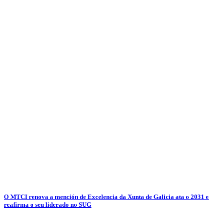
O MTCI renova a mención de Excelencia da Xunta de Galicia ata o 2031 e
reafirma o seu liderado no SUG