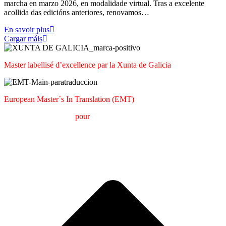
marcha en marzo 2026, en modalidade virtual. Tras a excelente
acollida das edicións anteriores, renovamos…
En savoir plus
Cargar máis
Master labellisé d’excellence par la Xunta de Galicia
European Master´s In Translation (EMT)
M
aster en
T
raduction
pour
la
C
ommunication
I
nternationale
(MTCI)
Faculté de Philologie et de Traduction
UNIVERSITÉ DE
VIGO
A
e
h