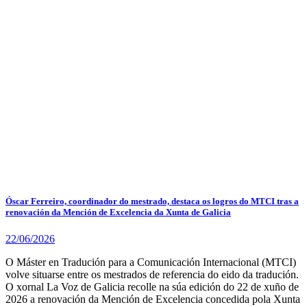
Óscar Ferreiro, coordinador do mestrado, destaca os logros do MTCI tras a
renovación da Mención de Excelencia da Xunta de Galicia
22/06/2026
O Máster en Tradución para a Comunicación Internacional (MTCI)
volve situarse entre os mestrados de referencia do eido da tradución.
O xornal La Voz de Galicia recolle na súa edición do 22 de xuño de
2026 a renovación da Mención de Excelencia concedida pola Xunta