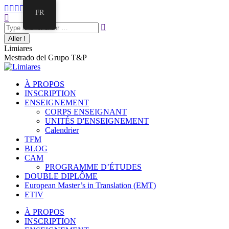
Aller
La
La
La
La
La
FR
au
Recherche
page
page
page
page
page
contenu
:
Facebook
Twitter
E-
Instagram
LinkedIn
s'ouvre
s'ouvre
mail
s'ouvre
s'ouvre
dans
dans
s'ouvre
dans
dans
Limiares
une
une
dans
une
une
Mestrado del Grupo T&P
nouvelle
nouvelle
une
nouvelle
nouvelle
fenêtre
fenêtre
nouvelle
fenêtre
fenêtre
fenêtre
À PROPOS
INSCRIPTION
ENSEIGNEMENT
CORPS ENSEIGNANT
UNITÉS D'ENSEIGNEMENT
Calendrier
TFM
BLOG
CAM
PROGRAMME D’ÉTUDES
DOUBLE DIPLÔME
European Master’s in Translation (EMT)
ETIV
À PROPOS
INSCRIPTION