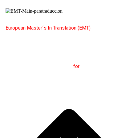
European Master´s In Translation (EMT)
M
aster's Degree in
T
ranslation
for
International
C
ommunication
(
MTCI)
Faculty of Philology and
Translation
UNIVERSITY OF VIGO