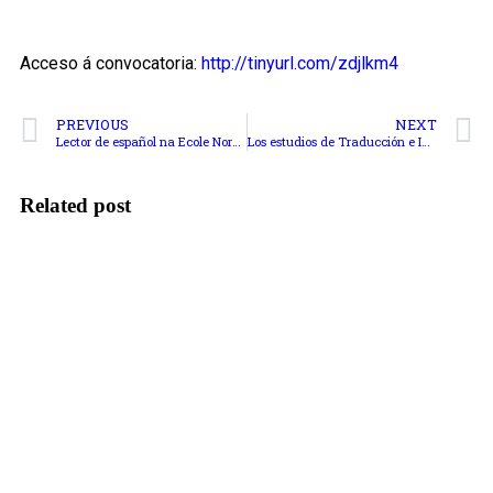
Acceso á convocatoria:
http://tinyurl.com/zdjlkm4
PREVIOUS
NEXT
Lector de español na Ecole Normale Supérieure de Lyon. Curso 2016-2017
Los estudios de Traducción e Interpretación en la sociedad del siglo XXI
Related post