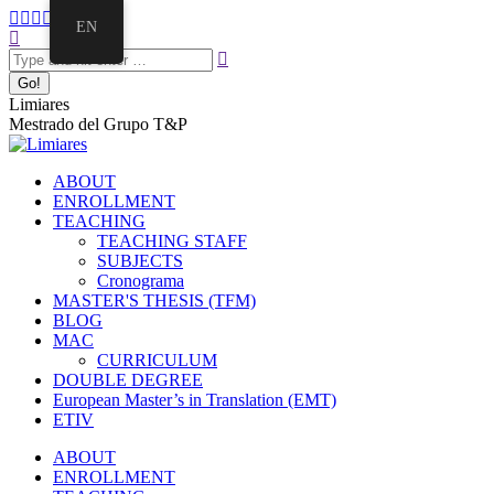
Skip
Facebook
Twitter
Mail
Instagram
Linkedin
EN
to
Search:
page
page
page
page
page
content
opens
opens
opens
opens
opens
in
in
in
in
in
new
new
new
new
new
Limiares
window
window
window
window
window
Mestrado del Grupo T&P
ABOUT
ENROLLMENT
TEACHING
TEACHING STAFF
SUBJECTS
Cronograma
MASTER'S THESIS (TFM)
BLOG
MAC
CURRICULUM
DOUBLE DEGREE
European Master’s in Translation (EMT)
ETIV
ABOUT
ENROLLMENT