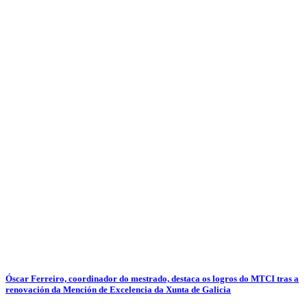
Óscar Ferreiro, coordinador do mestrado, destaca os logros do MTCI tras a
renovación da Mención de Excelencia da Xunta de Galicia