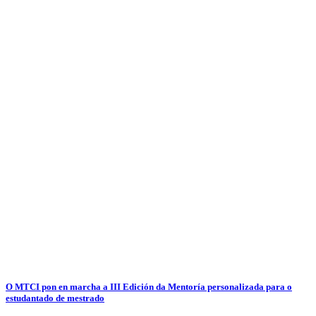
O MTCI pon en marcha a III Edición da Mentoría personalizada para o
estudantado de mestrado