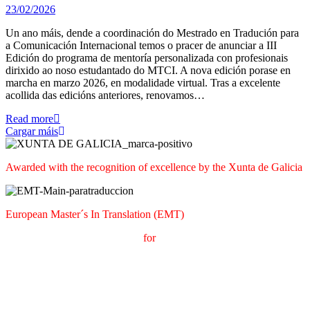
23/02/2026
Un ano máis, dende a coordinación do Mestrado en Tradución para
a Comunicación Internacional temos o pracer de anunciar a III
Edición do programa de mentoría personalizada con profesionais
dirixido ao noso estudantado do MTCI. A nova edición porase en
marcha en marzo 2026, en modalidade virtual. Tras a excelente
acollida das edicións anteriores, renovamos…
Read more
Cargar máis
Awarded with the recognition of excellence by the Xunta de Galicia
European Master´s In Translation (EMT)
M
aster's Degree in
T
ranslation
for
International
C
ommunication
(
MTCI)
Faculty of Philology and Translation
UNIVERSITY OF
VIGO
t
T