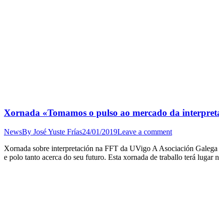
Xornada «Tomamos o pulso ao mercado da interpreta
News
By
José Yuste Frías
24/01/2019
Leave a comment
Xornada sobre interpretación na FFT da UVigo A Asociación Galega d
e polo tanto acerca do seu futuro. Esta xornada de traballo terá luga