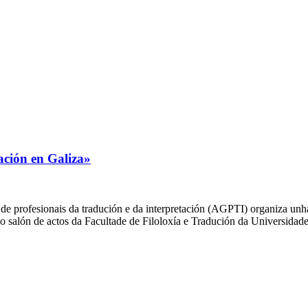
ción en Galiza»
e profesionais da tradución e da interpretación (AGPTI) organiza unha
r no salón de actos da Facultade de Filoloxía e Tradución da Universida