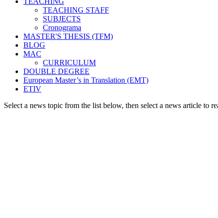
TEACHING
TEACHING STAFF
SUBJECTS
Cronograma
MASTER'S THESIS (TFM)
BLOG
MAC
CURRICULUM
DOUBLE DEGREE
European Master’s in Translation (EMT)
ETIV
Select a news topic from the list below, then select a news article to re