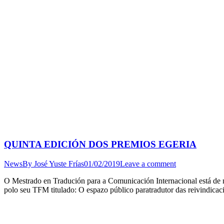
QUINTA EDICIÓN DOS PREMIOS EGERIA
News
By
José Yuste Frías
01/02/2019
Leave a comment
O Mestrado en Tradución para a Comunicación Internacional está de 
polo seu TFM titulado: O espazo público paratradutor das reivindicac