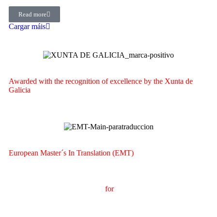
Read more
Cargar máis
Awarded with the recognition of excellence by the Xunta de
Galicia
European Master´s In Translation (EMT)
M
aster's Degree in
T
ranslation
for
International
C
ommunication
(
MTCI)
Faculty of Philology and Translation
UNIVERSITY OF
VIGO