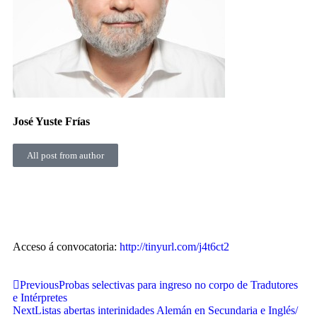
José Yuste Frías
All post from author
Acceso á convocatoria:
http://tinyurl.com/j4t6ct2
Previous
Probas selectivas para ingreso no corpo de Tradutores
e Intérpretes
Next
Listas abertas interinidades Alemán en Secundaria e Inglés/