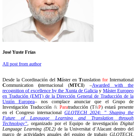
José Yuste Frías
All post from author
Desde la Coordinación del
M
áster en
T
ranslation
for
International
C
ommunication
(
nternacional (
MTCI
) –
Awarded with the
recognition of excellence by the Xunta de Galicia
y
Máster Europeo
en Tradución (EMT) de la Dirección General de Traducción de la
Unión Europea
– nos complace anunciar que el Grupo de
Investigación Traducción
&
Para
traducción (T
&
P
) estará presente
en el Congreso internacional
GLOTECH 2024: ” Shaping the
Future of Language Learning and Translation through
Technology”
, organizado por el Equipo de investigación
Digital
Language Learning (DL2)
de la Universitat d’Alacant dentro del
marco de actividades anuales del equipo de trabajo
GLOTECH.