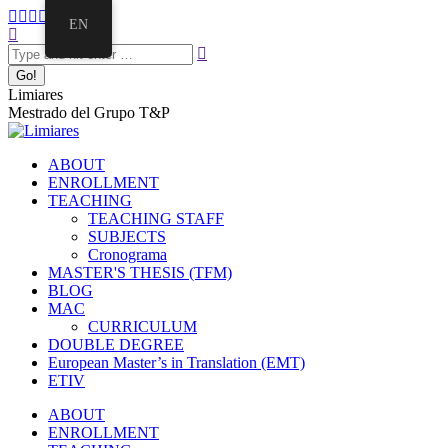
Skip
Facebook
Twitter
Mail
Instagram
Linkedin
EN
to
Search:
page
page
page
page
page
content
opens
opens
opens
opens
opens
in
in
in
in
in
new
new
new
new
new
Limiares
window
window
window
window
window
Mestrado del Grupo T&P
ABOUT
ENROLLMENT
TEACHING
TEACHING STAFF
SUBJECTS
Cronograma
MASTER'S THESIS (TFM)
BLOG
MAC
CURRICULUM
DOUBLE DEGREE
European Master’s in Translation (EMT)
ETIV
ABOUT
ENROLLMENT