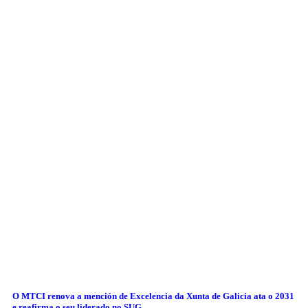
O MTCI renova a mención de Excelencia da Xunta de Galicia ata o 2031
e reafirma o seu liderado no SUG