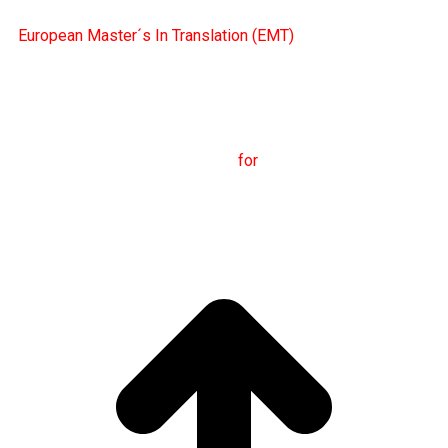
European Master´s In Translation (EMT)
M
aster's Degree in
T
ranslation
for
International
C
ommunication
(
MTCI)
Faculty of Philology and
Translation
UNIVERSITY OF VIGO