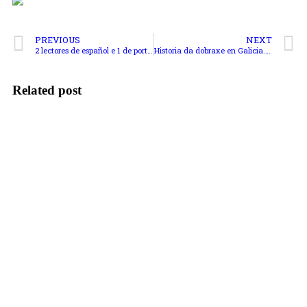
PREVIOUS
NEXT
2 lectores de español e 1 de portugués. Université de Strasbourg
Historia da dobraxe en Galicia. Curso “Iniciación á dobraxe”
Related post