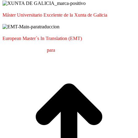
Máster Universitario Excelente de la Xunta de Galicia
European Master´s In Translation (EMT)
M
áster en
T
raducción
para
la
C
omunicación
I
nternacional (MTCI)
Facultad de Filología y Traducción
UNIVERSIDAD DE VIGO
I
a
T