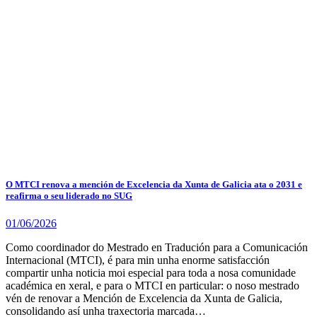
O MTCI renova a mención de Excelencia da Xunta de Galicia ata o 2031 e
reafirma o seu liderado no SUG
01/06/2026
Como coordinador do Mestrado en Tradución para a Comunicación
Internacional (MTCI), é para min unha enorme satisfacción
compartir unha noticia moi especial para toda a nosa comunidade
académica en xeral, e para o MTCI en particular: o noso mestrado
vén de renovar a Mención de Excelencia da Xunta de Galicia,
consolidando así unha traxectoria marcada…