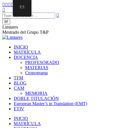
Saltar
Facebook
Twitter
Mail
Instagram
Linkedin
ES
al
Buscar:
page
page
page
page
page
contenido
opens
opens
opens
opens
opens
in
in
in
in
in
new
new
new
new
new
Limiares
window
window
window
window
window
Mestrado del Grupo T&P
INICIO
MATRÍCULA
DOCENCIA
PROFESORADO
MATERIAS
Cronograma
TFM
BLOG
CAM
MEMORIA
DOBLE TITULACIÓN
European Master’s in Translation (EMT)
ETIV
INICIO
MATRÍCULA