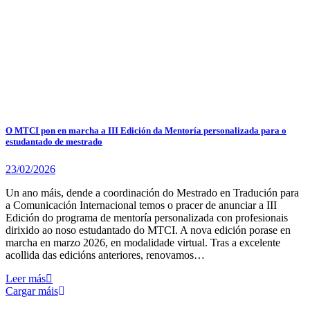
O MTCI pon en marcha a III Edición da Mentoría personalizada para o
estudantado de mestrado
23/02/2026
Un ano máis, dende a coordinación do Mestrado en Tradución para
a Comunicación Internacional temos o pracer de anunciar a III
Edición do programa de mentoría personalizada con profesionais
dirixido ao noso estudantado do MTCI. A nova edición porase en
marcha en marzo 2026, en modalidade virtual. Tras a excelente
acollida das edicións anteriores, renovamos…
Leer más
Cargar máis