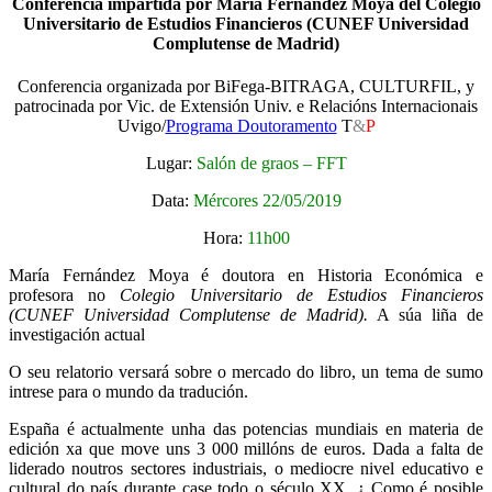
Conferencia impartida por María Fernández Moya del Colegio
Universitario de Estudios Financieros (CUNEF Universidad
Complutense de Madrid)
Conferencia organizada por BiFega-BITRAGA, CULTURFIL, y
patrocinada por Vic. de Extensión Univ. e Relacións Internacionais
Uvigo/
Programa Doutoramento
T
&
P
Lugar:
Salón de graos – FFT
Data:
Mércores 22/05/2019
Hora:
11h00
María Fernández Moya é doutora en Historia Económica e
profesora no
Colegio
Universitario de Estudios Financieros
(CUNEF Universidad Complutense de Madrid).
A súa liña de
investigación actual
O seu relatorio versará sobre o mercado do libro, un tema de sumo
intrese para o mundo da tradución.
España é actualmente unha das potencias mundiais en materia de
edición xa que move uns 3 000 millóns de euros. Dada a falta de
liderado noutros sectores industriais, o mediocre nivel educativo e
cultural do país durante case todo o século XX, ¿ Como é posible