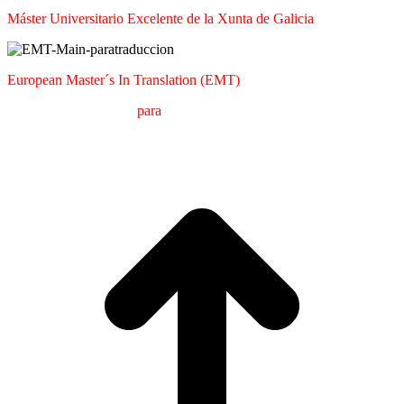
Máster Universitario Excelente de la Xunta de Galicia
European Master´s In Translation (EMT)
M
áster en
T
raducción
para
la
C
omunicación
I
nternacional (MTCI)
Facultad de Filología y Traducción
UNIVERSIDAD DE VIGO
I
a
T