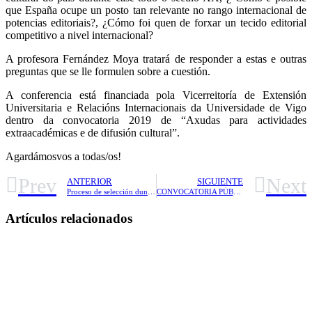
que España ocupe un posto tan relevante no rango internacional de
potencias editoriais?, ¿Cómo foi quen de forxar un tecido editorial
competitivo a nivel internacional?
A profesora Fernández Moya tratará de responder a estas e outras
preguntas que se lle formulen sobre a cuestión.
A conferencia está financiada pola Vicerreitoría de Extensión
Universitaria e Relacións Internacionais da Universidade de Vigo
dentro da convocatoria 2019 de “Axudas para actividades
extraacadémicas e de difusión cultural”.
Agardámosvos a todas/os!
Prev
Next
ANTERIOR
SIGUIENTE
Proceso de selección dun/ha traductor/a na Deputación de Ourense
CONVOCATORIA PÚBLICA PARA CINCO PRAZAS DE LECTORADO DE LINGUA, LITERATURA E CULTURA GALEGAS
Artículos relacionados