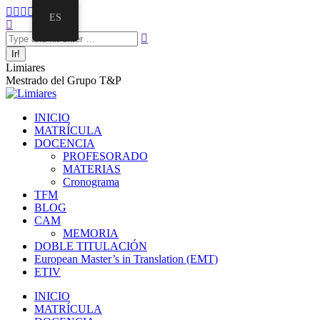
Saltar
Facebook
Twitter
Mail
Instagram
Linkedin
ES
al
Buscar:
page
page
page
page
page
contenido
opens
opens
opens
opens
opens
in
in
in
in
in
new
new
new
new
new
Limiares
window
window
window
window
window
Mestrado del Grupo T&P
INICIO
MATRÍCULA
DOCENCIA
PROFESORADO
MATERIAS
Cronograma
TFM
BLOG
CAM
MEMORIA
DOBLE TITULACIÓN
European Master’s in Translation (EMT)
ETIV
INICIO
MATRÍCULA