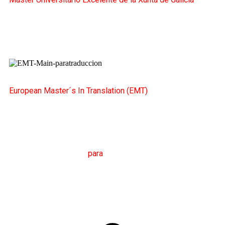
European Master´s In Translation (EMT)
M
áster en
T
raducción
para
la
C
omunicación
I
nternacional
(MTCI)
Facultad de Filología y Traducción
UNIVERSIDAD
DE VIGO