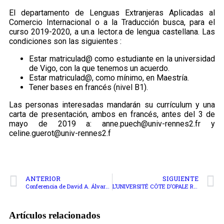
El departamento de Lenguas Extranjeras Aplicadas al
Comercio Internacional o a la Traducción busca, para el
curso 2019-2020, a un.a lector.a de lengua castellana. Las
condiciones son las siguientes :
Estar matriculad@ como estudiante en la universidad
de Vigo, con la que tenemos un acuerdo.
Estar matriculad@, como mínimo, en Maestría.
Tener bases en francés (nivel B1).
Las personas interesadas mandarán su currículum y una
carta de presentación, ambos en francés, antes del 3 de
mayo de 2019 a: anne.puech@univ-rennes2.fr y
celine.guerot@univ-rennes2.f
ANTERIOR
SIGUIENTE
Conferencia de David A. Álvarez
L’UNIVERSITÉ CÔTE D’OPALE RECRUTE
Artículos relacionados