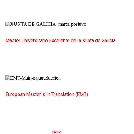
Máster Universitario Excelente de la Xunta de Galicia
European Master´s In Translation (EMT)
M
áster en
T
raducción
para
la
C
omunicación
I
nternacional