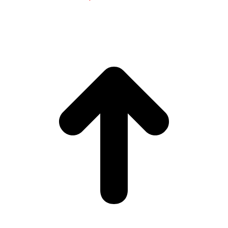
(MTCI)
Facultad de Filología y Traducción
UNIVERSIDAD
DE VIGO