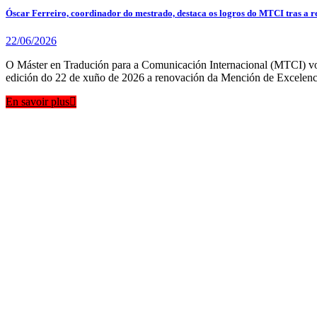
Óscar Ferreiro, coordinador do mestrado, destaca os logros do MTCI tras a 
22/06/2026
O Máster en Tradución para a Comunicación Internacional (MTCI) volve
edición do 22 de xuño de 2026 a renovación da Mención de Excelenc
En savoir plus