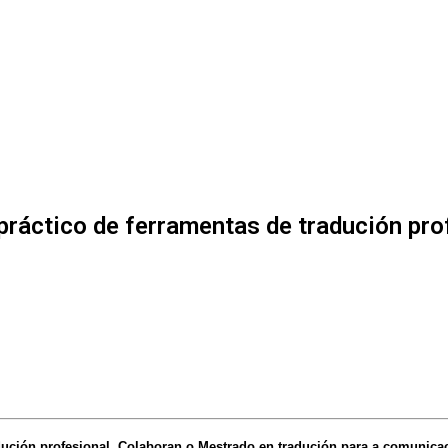
ráctico de ferramentas de tradución pro
ución profesional. Colaboran o Mestrado en tradución para a comunicaci