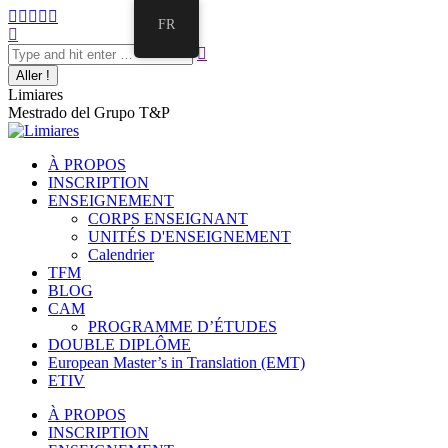
Aller
La
La
La
La
La
FR
au
Recherche
page
page
page
page
page
contenu
:
Facebook
Twitter
E-
Instagram
LinkedIn
s'ouvre
s'ouvre
mail
s'ouvre
s'ouvre
dans
dans
s'ouvre
dans
dans
Limiares
une
une
dans
une
une
Mestrado del Grupo T&P
nouvelle
nouvelle
une
nouvelle
nouvelle
fenêtre
fenêtre
nouvelle
fenêtre
fenêtre
fenêtre
À PROPOS
INSCRIPTION
ENSEIGNEMENT
CORPS ENSEIGNANT
UNITÉS D'ENSEIGNEMENT
Calendrier
TFM
BLOG
CAM
PROGRAMME D’ÉTUDES
DOUBLE DIPLÔME
European Master’s in Translation (EMT)
ETIV
À PROPOS
INSCRIPTION