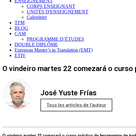
ENSEIGNEMENT
CORPS ENSEIGNANT
UNITÉS D'ENSEIGNEMENT
Calendrier
TFM
BLOG
CAM
PROGRAMME D’ÉTUDES
DOUBLE DIPLÔME
European Master’s in Translation (EMT)
ETIV
O vindeiro martes 22 comezará o curso p
José Yuste Frías
Tous les articles de l'auteur
O vindeiro martes 22 comezará o curso práctico de ferramentas de trad