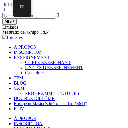
Aller
La
La
La
La
La
FR
au
Recherche
page
page
page
page
page
contenu
:
Facebook
Twitter
E-
Instagram
LinkedIn
s'ouvre
s'ouvre
mail
s'ouvre
s'ouvre
dans
dans
s'ouvre
dans
dans
Limiares
une
une
dans
une
une
Mestrado del Grupo T&P
nouvelle
nouvelle
une
nouvelle
nouvelle
fenêtre
fenêtre
nouvelle
fenêtre
fenêtre
fenêtre
À PROPOS
INSCRIPTION
ENSEIGNEMENT
CORPS ENSEIGNANT
UNITÉS D'ENSEIGNEMENT
Calendrier
TFM
BLOG
CAM
PROGRAMME D’ÉTUDES
DOUBLE DIPLÔME
European Master’s in Translation (EMT)
ETIV
À PROPOS
INSCRIPTION