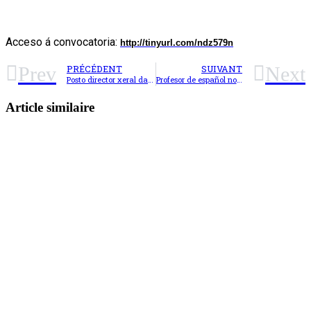
Acceso á convocatoria:
http://tinyurl.com/ndz579n
Prev
Next
PRÉCÉDENT
SUIVANT
Posto director xeral da tradución. Tribunal de Xustiza da Unión europea. Luxemburgo
Profesor de español no Magdalen College School. Oxford
Article similaire