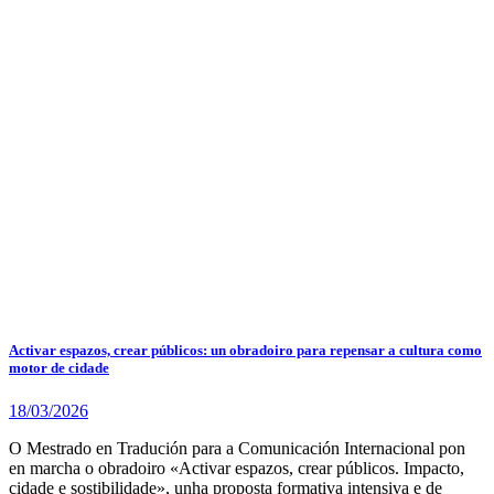
Activar espazos, crear públicos: un obradoiro para repensar a cultura como
motor de cidade
18/03/2026
O Mestrado en Tradución para a Comunicación Internacional pon
en marcha o obradoiro «Activar espazos, crear públicos. Impacto,
cidade e sostibilidade», unha proposta formativa intensiva e de