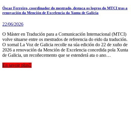
Óscar Ferreiro, coordinador do mestrado, destaca os logros do MTCI tras a
renovación da Mención de Excelencia da Xunta de Galicia
22/06/2026
O Máster en Tradución para a Comunicación Internacional (MTCI)
volve situarse entre os mestrados de referencia do eido da tradución.
O xornal La Voz de Galicia recolle na súa edición do 22 de xuño de
2026 a renovación da Mención de Excelencia concedida pola Xunta
de Galicia, un recoñecemento que se estenderá ata o ano…
En savoir plus