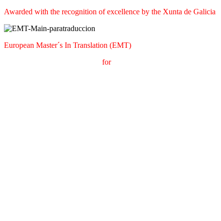
Awarded with the recognition of excellence by the Xunta de Galicia
European Master´s In Translation (EMT)
M
aster's Degree in
T
ranslation
for
International
C
ommunication
(
MT