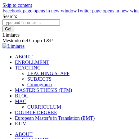
Skip to content
Facebook page opens in new window
Twitter page opens in new wi
Search:
Limiares
Mestrado del Grupo T&P
ABOUT
ENROLLMENT
TEACHING
TEACHING STAFF
SUBJECTS
Cronograma
MASTER'S THESIS (TFM)
BLOG
MAC
CURRICULUM
DOUBLE DEGREE
European Master’s in Translation (EMT)
ETIV
ABOUT