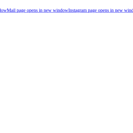
ndow
Mail page opens in new window
Instagram page opens in new wi