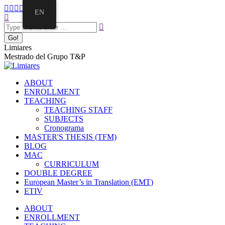
Skip
Facebook
Twitter
Mail
Instagram
Linkedin
EN
to
Search:
page
page
page
page
page
content
opens
opens
opens
opens
opens
in
in
in
in
in
new
new
new
new
new
Limiares
window
window
window
window
window
Mestrado del Grupo T&P
ABOUT
ENROLLMENT
TEACHING
TEACHING STAFF
SUBJECTS
Cronograma
MASTER'S THESIS (TFM)
BLOG
MAC
CURRICULUM
DOUBLE DEGREE
European Master’s in Translation (EMT)
ETIV
ABOUT
ENROLLMENT