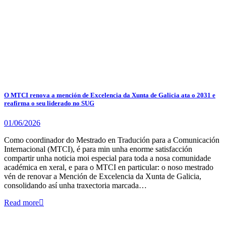
O MTCI renova a mención de Excelencia da Xunta de Galicia ata o 2031 e
reafirma o seu liderado no SUG
01/06/2026
Como coordinador do Mestrado en Tradución para a Comunicación
Internacional (MTCI), é para min unha enorme satisfacción
compartir unha noticia moi especial para toda a nosa comunidade
académica en xeral, e para o MTCI en particular: o noso mestrado
vén de renovar a Mención de Excelencia da Xunta de Galicia,
consolidando así unha traxectoria marcada…
Read more