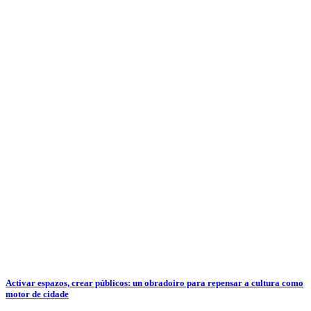
Activar espazos, crear públicos: un obradoiro para repensar a cultura como
motor de cidade