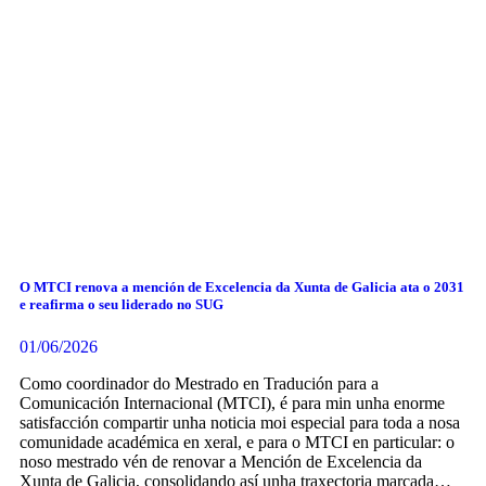
O MTCI renova a mención de Excelencia da Xunta de Galicia ata o 2031
e reafirma o seu liderado no SUG
01/06/2026
Como coordinador do Mestrado en Tradución para a
Comunicación Internacional (MTCI), é para min unha enorme
satisfacción compartir unha noticia moi especial para toda a nosa
comunidade académica en xeral, e para o MTCI en particular: o
noso mestrado vén de renovar a Mención de Excelencia da
Xunta de Galicia, consolidando así unha traxectoria marcada…