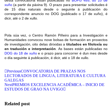
desta convocatoria están publicadas no
BOPG 485, do 10 de
xuño
(a partir da páxina 9). O prazo para presentar solicitudes é
de 15 días naturais desde o seguinte á publicación do
correspondente anuncio no DOG (publicado o 17 de xuño), é
dicir, até o 2 de xullo.
Pola súa vez, o Centro Ramón Piñeiro para a Investigación e
Humanidades convocou nove bolsas de formación en proxectos
de investigación, oito delas dirixidas a
titulados en filoloxía ou
en tradución e interpretación
. As bases están publicadas no
DOG do 18 de xuño
e o prazo para concorrer é dun mes desde
o día seguinte á publicación, é dicir, até o 18 de xullo.
Previous
CONVOCATORIA DE PRAZAS NOS
LECTORADOS DE LINGUA, LITERATURA E CULTURA
GALEGAS
Next
PREMIOS EXCELENCIA ACADÉMICA – INICIO DE
ESTUDOS DE GRAO NA UVIGO
Related post