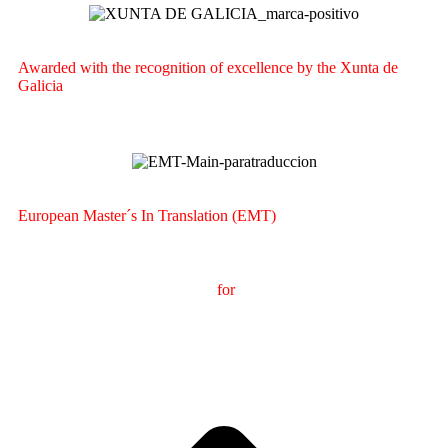
Awarded with the recognition of excellence by the Xunta de
Galicia
European Master´s In Translation (EMT)
M
aster's Degree in
T
ranslation
for
International
C
ommunication
(
MTCI)
Faculty of Philology and Translation
UNIVERSITY OF
VIGO