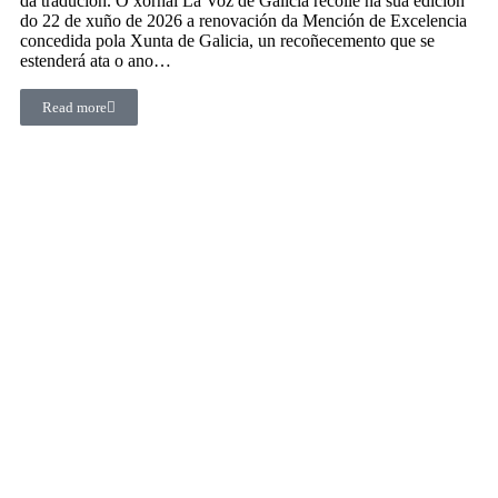
da tradución. O xornal La Voz de Galicia recolle na súa edición
do 22 de xuño de 2026 a renovación da Mención de Excelencia
concedida pola Xunta de Galicia, un recoñecemento que se
estenderá ata o ano…
Read more