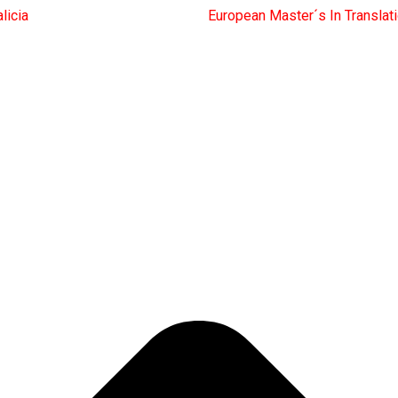
licia
European Master´s In Translat
rnacional (MTCI)
Facultad de Filología y Traducción
UNIVERSIDA