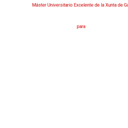
Máster Universitario Excelente de la Xunta de Ga
M
áster en
T
raducción
para
la
C
omunicación
I
nte