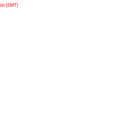
ion (EMT)
D DE VIGO