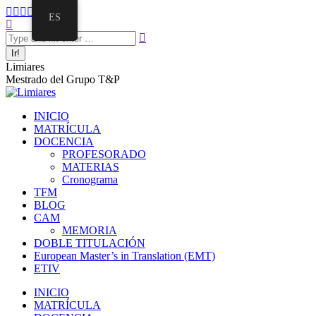
Saltar
Facebook
Twitter
Mail
Instagram
Linkedin
ES
al
Buscar:
page
page
page
page
page
contenido
opens
opens
opens
opens
opens
in
in
in
in
in
new
new
new
new
new
Limiares
window
window
window
window
window
Mestrado del Grupo T&P
INICIO
MATRÍCULA
DOCENCIA
PROFESORADO
MATERIAS
Cronograma
TFM
BLOG
CAM
MEMORIA
DOBLE TITULACIÓN
European Master’s in Translation (EMT)
ETIV
INICIO
MATRÍCULA