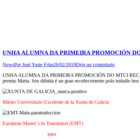
UNHA ALUMNA DA PRIMEIRA PROMOCIÓN DO
News
Por
José Yuste Frías
26/02/2019
Deja un comentario
UNHA ALUMNA DA PRIMEIRA PROMOCIÓN DO MTCI RECIBE O 
premio Marta. Sen dúbida é un gran recoñecemento polo traballo ben 
Máster Universitario Excelente de la Xunta de Galicia
European Master´s In Translation (EMT)
M
áster en
T
raducción
para
la
C
omunicación
I
nternacional (MTCI)
F