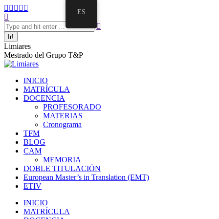
Saltar
Facebook
Twitter
Mail
Instagram
Linkedin
ES
al
Buscar:
page
page
page
page
page
contenido
opens
opens
opens
opens
opens
in
in
in
in
in
new
new
new
new
new
Limiares
window
window
window
window
window
Mestrado del Grupo T&P
INICIO
MATRÍCULA
DOCENCIA
PROFESORADO
MATERIAS
Cronograma
TFM
BLOG
CAM
MEMORIA
DOBLE TITULACIÓN
European Master’s in Translation (EMT)
ETIV
INICIO
MATRÍCULA