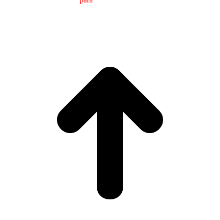
(MTCI)
Facultad de Filología y Traducción
UNIVERSIDAD
DE VIGO