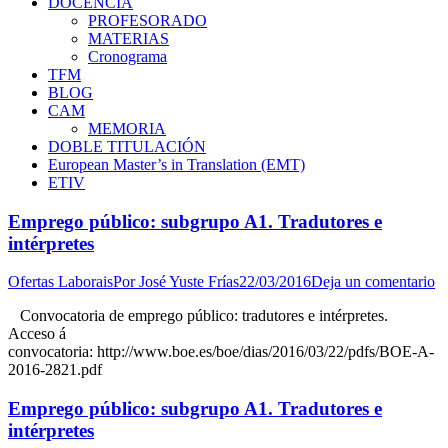
DOCENCIA
PROFESORADO
MATERIAS
Cronograma
TFM
BLOG
CAM
MEMORIA
DOBLE TITULACIÓN
European Master’s in Translation (EMT)
ETIV
Emprego público: subgrupo A1. Tradutores e
intérpretes
Ofertas Laborais
Por
José Yuste Frías
22/03/2016
Deja un comentario
Convocatoria de emprego público: tradutores e intérpretes.
Acceso á
convocatoria: http://www.boe.es/boe/dias/2016/03/22/pdfs/BOE-A-
2016-2821.pdf
Emprego público: subgrupo A1. Tradutores e
intérpretes