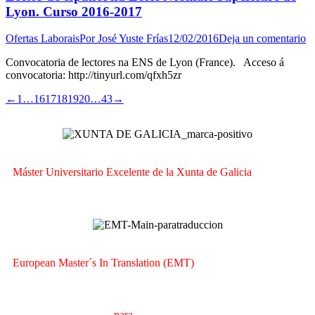
Lyon. Curso 2016-2017
Ofertas Laborais
Por
José Yuste Frías
12/02/2016
Deja un comentario
Convocatoria de lectores na ENS de Lyon (France). Acceso á
convocatoria: http://tinyurl.com/qfxh5zr
←
1
…
16
17
18
19
20
…
43
→
Máster Universitario Excelente de la Xunta de Galicia
European Master´s In Translation (EMT)
M
áster en
T
raducción
para
la
C
omunicación
I
nternacional