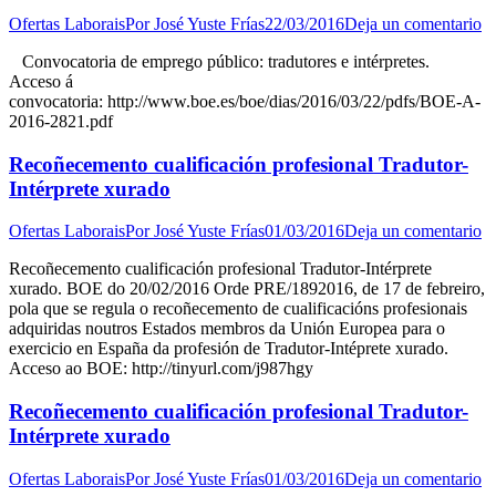
Ofertas Laborais
Por
José Yuste Frías
22/03/2016
Deja un comentario
Convocatoria de emprego público: tradutores e intérpretes.
Acceso á
convocatoria: http://www.boe.es/boe/dias/2016/03/22/pdfs/BOE-A-
2016-2821.pdf
Recoñecemento cualificación profesional Tradutor-
Intérprete xurado
Ofertas Laborais
Por
José Yuste Frías
01/03/2016
Deja un comentario
Recoñecemento cualificación profesional Tradutor-Intérprete
xurado. BOE do 20/02/2016 Orde PRE/1892016, de 17 de febreiro,
pola que se regula o recoñecemento de cualificacións profesionais
adquiridas noutros Estados membros da Unión Europea para o
exercicio en España da profesión de Tradutor-Intéprete xurado.
Acceso ao BOE: http://tinyurl.com/j987hgy
Recoñecemento cualificación profesional Tradutor-
Intérprete xurado
Ofertas Laborais
Por
José Yuste Frías
01/03/2016
Deja un comentario