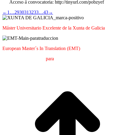
Acceso á convocatoria: http://tinyurl.com/pobzyef
←
1
…
29
30
31
32
33
…
43
→
Máster Universitario Excelente de la Xunta de Galicia
European Master´s In Translation (EMT)
M
áster en
T
raducción
para
la
C
omunicación
I
nternacional (MTCI)
Facultad de Filología y Traducción
UNIVERSIDAD DE VIGO
I
a
T