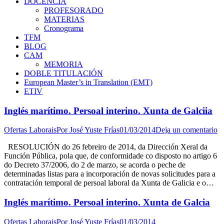
DOCENCIA
PROFESORADO
MATERIAS
Cronograma
TFM
BLOG
CAM
MEMORIA
DOBLE TITULACIÓN
European Master’s in Translation (EMT)
ETIV
Inglés marítimo. Persoal interino. Xunta de Galciia
Ofertas Laborais
Por
José Yuste Frías
01/03/2014
Deja un comentario
RESOLUCIÓN do 26 febreiro de 2014, da Dirección Xeral da
Función Pública, pola que, de conformidade co disposto no artigo 6
do Decreto 37/2006, do 2 de marzo, se acorda o peche de
determinadas listas para a incorporación de novas solicitudes para a
contratación temporal de persoal laboral da Xunta de Galicia e o…
Inglés marítimo. Persoal interino. Xunta de Galcia
Ofertas Laborais
Por
José Yuste Frías
01/03/2014