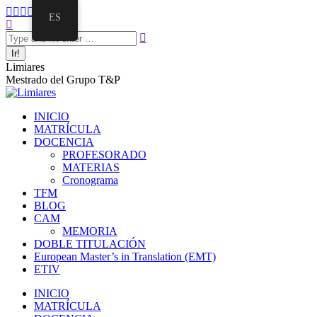
Saltar
Facebook
Twitter
Mail
Instagram
Linkedin
ES
al
Buscar:
page
page
page
page
page
contenido
opens
opens
opens
opens
opens
in
in
in
in
in
new
new
new
new
new
Limiares
window
window
window
window
window
Mestrado del Grupo T&P
INICIO
MATRÍCULA
DOCENCIA
PROFESORADO
MATERIAS
Cronograma
TFM
BLOG
CAM
MEMORIA
DOBLE TITULACIÓN
European Master’s in Translation (EMT)
ETIV
INICIO
MATRÍCULA