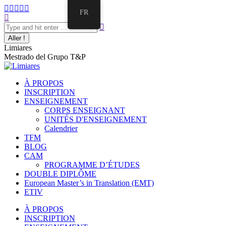
Aller
La
La
La
La
La
FR
au
Recherche
page
page
page
page
page
contenu
:
Facebook
Twitter
E-
Instagram
LinkedIn
s'ouvre
s'ouvre
mail
s'ouvre
s'ouvre
dans
dans
s'ouvre
dans
dans
Limiares
une
une
dans
une
une
Mestrado del Grupo T&P
nouvelle
nouvelle
une
nouvelle
nouvelle
fenêtre
fenêtre
nouvelle
fenêtre
fenêtre
fenêtre
À PROPOS
INSCRIPTION
ENSEIGNEMENT
CORPS ENSEIGNANT
UNITÉS D'ENSEIGNEMENT
Calendrier
TFM
BLOG
CAM
PROGRAMME D’ÉTUDES
DOUBLE DIPLÔME
European Master’s in Translation (EMT)
ETIV
À PROPOS
INSCRIPTION