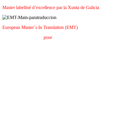
Master labellisé d’excellence par la Xunta de Galicia
European Master´s In Translation (EMT)
M
aster en
T
raduction
pour
la
C
ommunication
I
nternationale (MTCI)