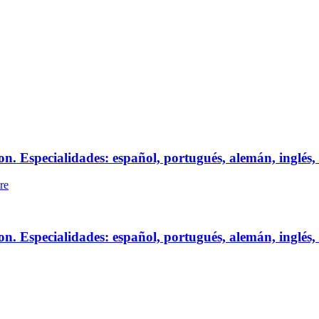
. Especialidades: español, portugués, alemán, inglés, á
re
. Especialidades: español, portugués, alemán, inglés, á