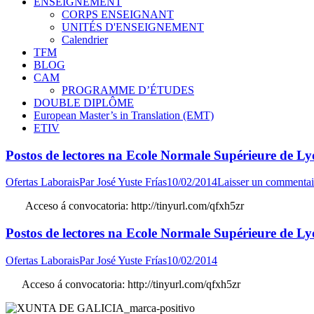
ENSEIGNEMENT
CORPS ENSEIGNANT
UNITÉS D'ENSEIGNEMENT
Calendrier
TFM
BLOG
CAM
PROGRAMME D’ÉTUDES
DOUBLE DIPLÔME
European Master’s in Translation (EMT)
ETIV
Postos de lectores na Ecole Normale Supérieure de Lyon
Ofertas Laborais
Par
José Yuste Frías
10/02/2014
Laisser un commentai
Acceso á convocatoria: http://tinyurl.com/qfxh5zr
Postos de lectores na Ecole Normale Supérieure de Lyon
Ofertas Laborais
Par
José Yuste Frías
10/02/2014
Acceso á convocatoria: http://tinyurl.com/qfxh5zr