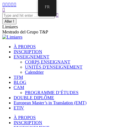
Aller
La
La
La
La
La
FR
au
Recherche
page
page
page
page
page
contenu
:
Facebook
Twitter
E-
Instagram
LinkedIn
s'ouvre
s'ouvre
mail
s'ouvre
s'ouvre
dans
dans
s'ouvre
dans
dans
Limiares
une
une
dans
une
une
Mestrado del Grupo T&P
nouvelle
nouvelle
une
nouvelle
nouvelle
fenêtre
fenêtre
nouvelle
fenêtre
fenêtre
fenêtre
À PROPOS
INSCRIPTION
ENSEIGNEMENT
CORPS ENSEIGNANT
UNITÉS D'ENSEIGNEMENT
Calendrier
TFM
BLOG
CAM
PROGRAMME D’ÉTUDES
DOUBLE DIPLÔME
European Master’s in Translation (EMT)
ETIV
À PROPOS
INSCRIPTION