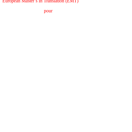
European Master´s In Translation (EMT)
M
aster en
T
raduction
pour
la
C
ommunication
I
nternationale (MTCI)