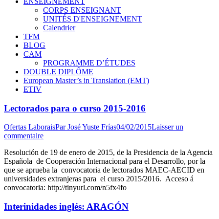
ENSEIGNEMENT
CORPS ENSEIGNANT
UNITÉS D'ENSEIGNEMENT
Calendrier
TFM
BLOG
CAM
PROGRAMME D’ÉTUDES
DOUBLE DIPLÔME
European Master’s in Translation (EMT)
ETIV
Lectorados para o curso 2015-2016
Ofertas Laborais
Par
José Yuste Frías
04/02/2015
Laisser un
commentaire
Resolución de 19 de enero de 2015, de la Presidencia de la Agencia
Española de Cooperación Internacional para el Desarrollo, por la
que se aprueba la convocatoria de lectorados MAEC-AECID en
universidades extranjeras para el curso 2015/2016. Acceso á
convocatoria: http://tinyurl.com/n5fx4fo
Interinidades inglés: ARAGÓN