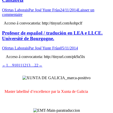
Cantabria
Ofertas Laborais
Par
José Yuste Frías
24/11/2014
Laisser un
commentaire
Acceso á convocatoria: http://tinyurl.com/kohpclf
Profesor de español / tradución en LEA e LLCE.
Université de Bourgogne.
Ofertas Laborais
Par
José Yuste Frías
05/11/2014
Acceso á convocatoria: http://tinyurl.com/pk9a5lx
←
1
…
9
10
11
12
13
…
22
→
Master labellisé d’excellence par la Xunta de Galicia