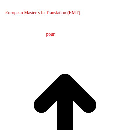
European Master´s In Translation (EMT)
M
aster en
T
raduction
pour
la
C
ommunication
I
nternationale
(MTCI)
Faculté de Philologie et de Traduction
UNIVERSITÉ
DE VIGO