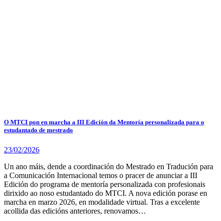
O MTCI pon en marcha a III Edición da Mentoría personalizada para o
estudantado de mestrado
23/02/2026
Un ano máis, dende a coordinación do Mestrado en Tradución para
a Comunicación Internacional temos o pracer de anunciar a III
Edición do programa de mentoría personalizada con profesionais
dirixido ao noso estudantado do MTCI. A nova edición porase en
marcha en marzo 2026, en modalidade virtual. Tras a excelente
acollida das edicións anteriores, renovamos…