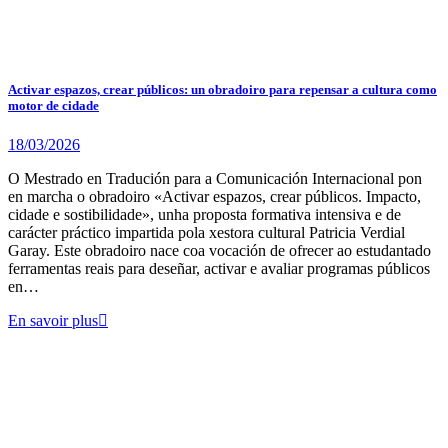
Activar espazos, crear públicos: un obradoiro para repensar a cultura como
motor de cidade
18/03/2026
O Mestrado en Tradución para a Comunicación Internacional pon
en marcha o obradoiro «Activar espazos, crear públicos. Impacto,
cidade e sostibilidade», unha proposta formativa intensiva e de
carácter práctico impartida pola xestora cultural Patricia Verdial
Garay. Este obradoiro nace coa vocación de ofrecer ao estudantado
ferramentas reais para deseñar, activar e avaliar programas públicos
en…
En savoir plus