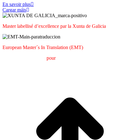
En savoir plus
Cargar máis
Master labellisé d’excellence par la Xunta de Galicia
European Master´s In Translation (EMT)
M
aster en
T
raduction
pour
la
C
ommunication
I
nternationale
(MTCI)
Faculté de Philologie et de Traduction
UNIVERSITÉ DE
VIGO
A
e
h