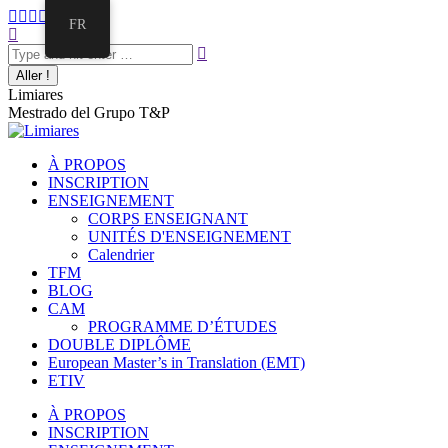
Aller
La
La
La
La
La
FR
au
Recherche
page
page
page
page
page
contenu
:
Facebook
Twitter
E-
Instagram
LinkedIn
s'ouvre
s'ouvre
mail
s'ouvre
s'ouvre
dans
dans
s'ouvre
dans
dans
Limiares
une
une
dans
une
une
Mestrado del Grupo T&P
nouvelle
nouvelle
une
nouvelle
nouvelle
fenêtre
fenêtre
nouvelle
fenêtre
fenêtre
fenêtre
À PROPOS
INSCRIPTION
ENSEIGNEMENT
CORPS ENSEIGNANT
UNITÉS D'ENSEIGNEMENT
Calendrier
TFM
BLOG
CAM
PROGRAMME D’ÉTUDES
DOUBLE DIPLÔME
European Master’s in Translation (EMT)
ETIV
À PROPOS
INSCRIPTION