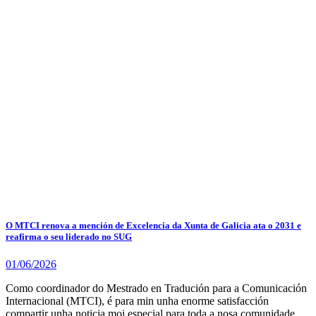
O MTCI renova a mención de Excelencia da Xunta de Galicia ata o 2031 e
reafirma o seu liderado no SUG
01/06/2026
Como coordinador do Mestrado en Tradución para a Comunicación
Internacional (MTCI), é para min unha enorme satisfacción
compartir unha noticia moi especial para toda a nosa comunidade